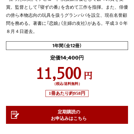
賞。監督として『寝ずの番』を含めて三作を指揮。また、俳優
の傍ら本物志向の玩具を扱うグランパパを設立、現在名誉顧
問を務める。著書に『恋娘』（主婦の友社）がある。平成３０年
８月４日逝去。
1年間（全12冊）
定価14,400円
11,500
円
（税込/送料無料）
1冊あたり
約958円
定期購読の
お申込みはこちら