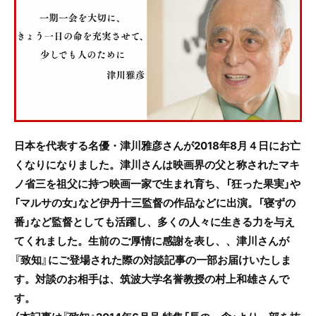
e
er
b
o
o
k
日本を代表する名優・津川雅彦さんが2018年8月４日にお亡
くなりになりました。津川さんは映画界の父と称されたマキ
ノ省三を祖父に持つ映画一家で生まれ育ち、「狂った果実」や
「マルサの女」など伊丹十三監督の作品などに出演。「寝ずの
番」など監督としても活躍し、多くの人々に生きる力を与え
てくれました。生前のご厚情に感謝を表し、、津川さんが
『致知』にご登場された際の対談記事の一部お届けいたしま
す。対談のお相手は、筑波大学名誉教授の村上和雄さんで
す。