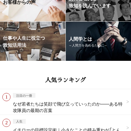
お客様からの声
致知を読んでいます
仕事や人生に役立つ
人間学とは
致知活用法
～人間力を高めるために～
人気ランキング
注目の一冊
なぜ若者たちは笑顔で飛び立っていったのか——ある特
攻隊員の最期の言葉
人生
イチローの目標設定術｜小さなことの積み重ねが「とん