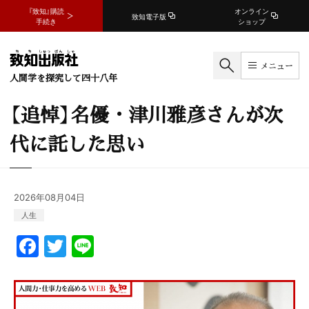
『致知』購読
オンライン
致知電子版
手続き
ショップ
メニュー
人間学を探究して四十八年
【追悼】名優・津川雅彦さんが次
代に託した思い
2026年08月04日
人生
F
T
Li
a
w
n
c
itt
e