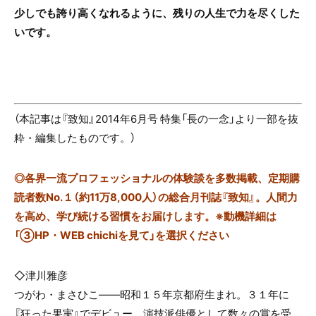
少しでも誇り高くなれるように、残りの人生で力を尽くした
いです。
（本記事は『致知』2014年6月号 特集「長の一念」より一部を抜
粋・編集したものです。）
◎
各界一流プロフェッショナルの体験談を多数掲載、定期購
読者数No.１（約11万8,000人）の総合月刊誌『致知』。人間力
を高め、学び続ける習慣をお届けします。※動機詳細は
「③HP・WEB chichiを見て」を選択ください
◇津川雅彦
つがわ・まさひこ――昭和１５年京都府生まれ。３１年に
『狂った果実』でデビュー。演技派俳優として数々の賞を受