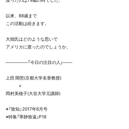
渡ったのは79歳の時でした。
o
o
以来、88歳まで
k
この活動は続きます。
大拙氏はどのような思いで
アメリカに渡ったのでしょうか。
───────「今日の注目の人」───
上田 閑照(京都大学名誉教授)
×
岡村美穂子(大谷大学元講師)
※『致知』2017年6月号
※特集「寧静致遠」P18