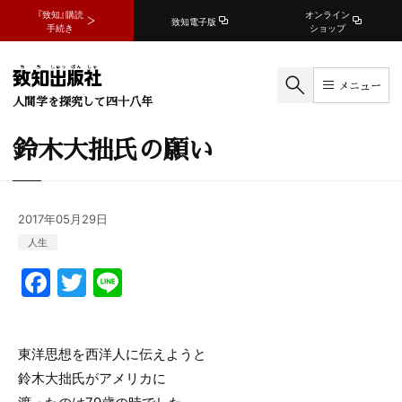
『致知』購読
オンライン
致知電子版
手続き
ショップ
メニュー
人間学を探究して四十八年
鈴木大拙氏の願い
2017年05月29日
人生
F
T
Li
a
w
n
c
itt
e
東洋思想を西洋人に伝えようと
e
er
鈴木大拙氏がアメリカに
b