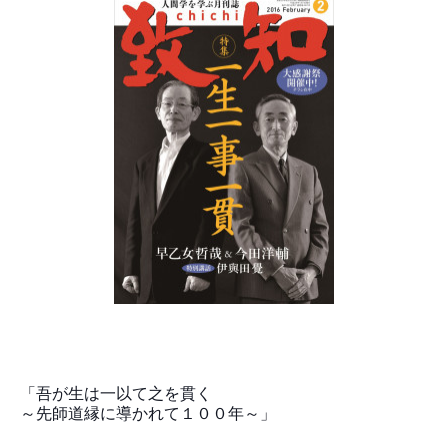
「吾が生は一以て之を貫く
～先師道縁に導かれて１００年～」