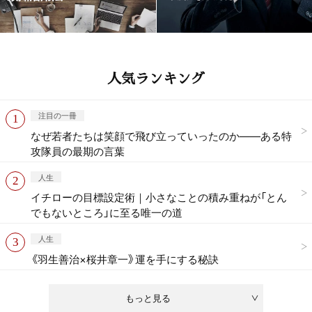
人気ランキング
注目の一冊
なぜ若者たちは笑顔で飛び立っていったのか——ある特
攻隊員の最期の言葉
人生
イチローの目標設定術｜小さなことの積み重ねが「とん
でもないところ」に至る唯一の道
人生
《羽生善治×桜井章一》運を手にする秘訣
もっと見る