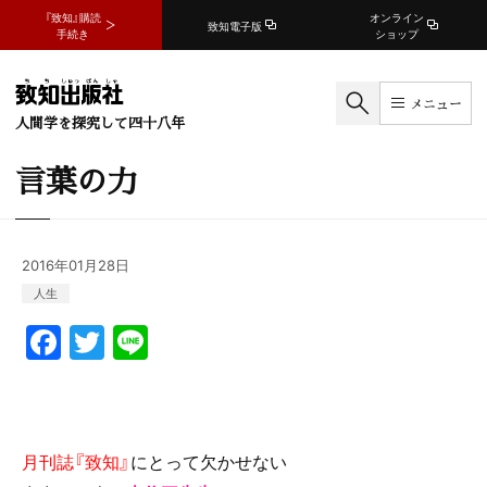
『致知』購読
オンライン
致知電子版
手続き
ショップ
メニュー
人間学を探究して四十八年
言葉の力
2016年01月28日
人生
F
T
Li
a
w
n
c
itt
e
e
er
月刊誌『致知』
にとって欠かせない
b