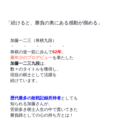
「続けると、勝負の奥にある感動が掴める」
加藤一二三（将棋九段）
・ ・ ・ ・ ・
将棋の道一筋に歩んで
62
年
。
最年少のプロデビュー
を果たした
加藤一二三九段
は、
数々のタイトルを獲得し、
現役の棋士として活躍を
続けています。
歴代最多の敗戦記録所持者
としても
知られる加藤さんが、
苦節多き棋士人生の中で貫いてきた
勝負師としての心の持ち方とは
！