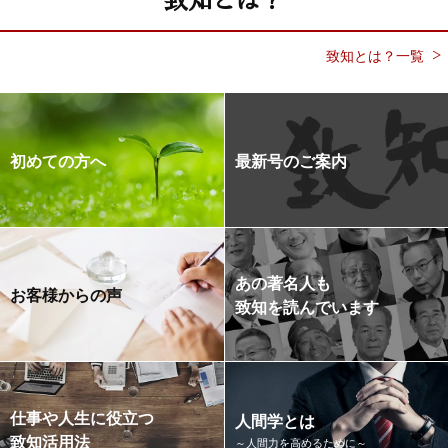
致知とは？一覧
初めての方へ
最新号のご案内
あの著名人も
お客様からの声
致知を読んでいます
仕事や人生に役立つ
人間学とは
致知活用法
～人間力を高めるために～