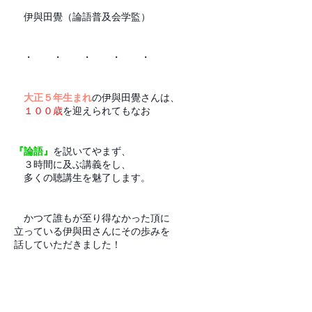
伊與田覺（論語普及会学監）
・ ・ ・ ・ ・
大正５年生まれ
の伊與田覺さんは、
１００歳
を迎えられてもなお
『論語』
を説いてやまず、
３時間に及ぶ講義をし、
多くの聴講生を魅了します。
かつて誰もが至り得なかった頂に
立っている伊與田さんにその歩みを
話していただきました！