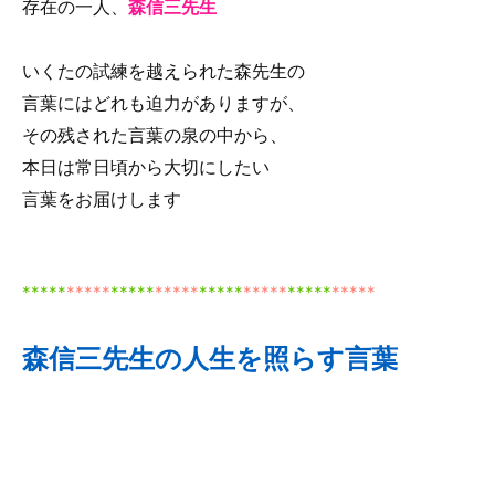
存在の一人、
森信三先生
o
o
いくたの試練を越えられた森先生の
k
言葉にはどれも迫力がありますが、
その残された言葉の泉の中から、
本日は常日頃から大切にしたい
言葉をお届けします
*
*
***
*****
*****
*****
*****
*****
*****
*****
森信三先生の人生を照らす言葉