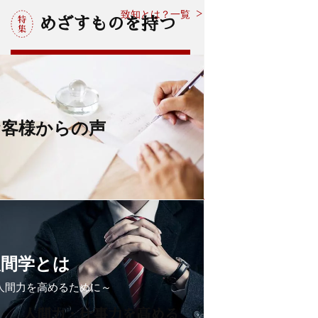
致知とは？一覧
めざすものを持つ
定期購読の
お申込みはこちら
お客様からの声
試し読み
人間学とは
人間力を高めるために～
人間力・仕事力を高める