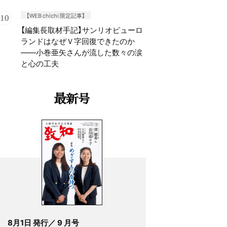
【WEB chichi 限定記事】
【編集長取材手記】サンリオピューロ
ランドはなぜＶ字回復できたのか
——小巻亜矢さんが流した数々の涙
と心の工夫
最新号
8月1日 発行／ 9 月号