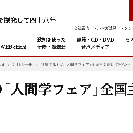
を探究して四十八年
会社案内
メルマガ登録
スタッ
致知を使った
書籍・CD・DVD
セ
WEB chichi
研修・勉強会
音声メディア
hi
注目の一冊
致知出版社の「人間学フェア」全国主要書店で開催中
「人間学フェア」全国