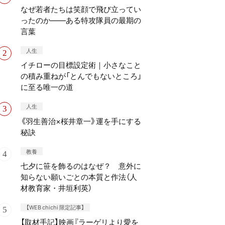
なぜ若者たちは笑顔で飛び立ってい
ったのか——ある特攻隊員の最期の
言葉
人生
イチローの目標設定術｜小さなこと
の積み重ねが「とんでもないところ」
に至る唯一の道
人生
《羽生善治×桜井章一》運を手にする
秘訣
教養
七夕に笹を飾るのはなぜ？ 意外に
知らない願いごとの本質と作法（人
材教育家・井垣利英）
【WEB chichi 限定記事】
【取材手記】映画『ラーゲリより愛を