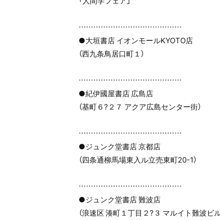
「人間学フェア」
……………………………………
●大垣書店 イオンモールKYOTO店
（西九条鳥居口町１）
……………………………………
●紀伊國屋書店 広島店
（基町６?２７ アクア広島センター街）
……………………………………
●ジュンク堂書店 京都店
（四条通柳馬場東入ル立売東町20-1）
……………………………………
●ジュンク堂書店 難波店
（浪速区 湊町１丁目２?３ マルイト難波ビル 