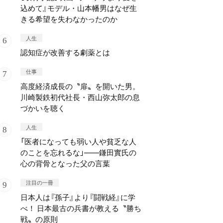
込めて』モデル・山本幡男はなぜ生
きる希望を失わなかったのか
人生
認知症が改善する劇薬とは
仕事
高度経済成長の〝扉〟を開いた男。
川崎製鉄初代社長・西山弥太郎の息
づかいを聴く
人生
「医者になっても弱い人や貧乏な人
のことを忘れるな」——鎌田實氏の
心の背骨となった父の言葉
注目の一冊
日本人は『孫子』より『闘戦経』に学
べ！ 日本最古の兵書が教える〝勝ち
戦〟の原則