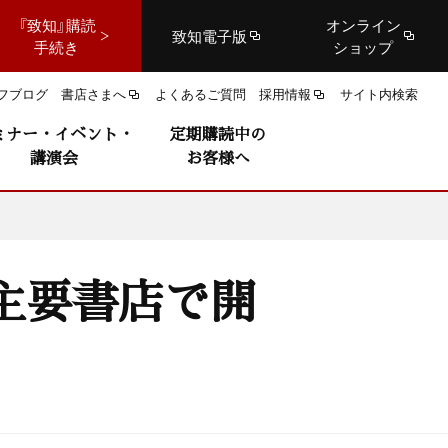
『致知』購読
オンライン
致知電子版
手続き
ショップ
フブログ
書店さまへ
よくあるご質問
採用情報
サイト内検索
ミナー・イベント・
定期購読中の
講演会
お客様へ
！
主要書店で開