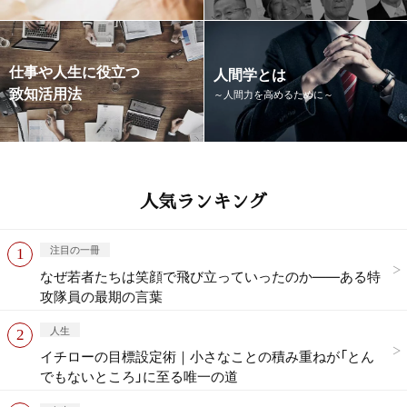
仕事や人生に役立つ
人間学とは
致知活用法
～人間力を高めるために～
人気ランキング
注目の一冊
なぜ若者たちは笑顔で飛び立っていったのか——ある特
攻隊員の最期の言葉
人生
イチローの目標設定術｜小さなことの積み重ねが「とん
でもないところ」に至る唯一の道