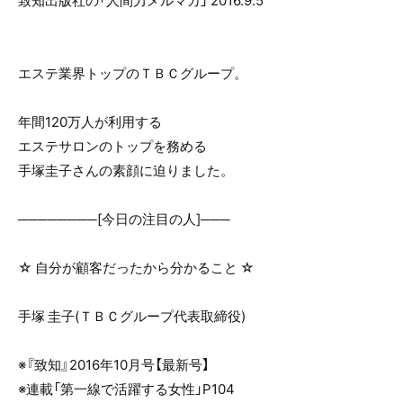
致知出版社の「人間力メルマガ」 2016.9.5
o
o
k
エステ業界トップのＴＢＣグループ。
年間120万人が利用する
エステサロンのトップを務める
手塚圭子さんの素顔に迫りました。
────────[今日の注目の人]───
☆ 自分が顧客だったから分かること ☆
手塚 圭子(ＴＢＣグループ代表取締役)
※『致知』2016年10月号【最新号】
※連載「第一線で活躍する女性」P104