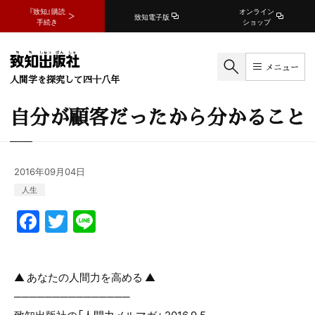
『致知』購読
オンライン
致知電子版
手続き
ショップ
メニュー
人間学を探究して四十八年
自分が顧客だったから分かること
2016年09月04日
人生
F
T
Li
a
w
n
c
itt
e
▲ あなたの人間力を高める ▲
e
er
───────────────
b