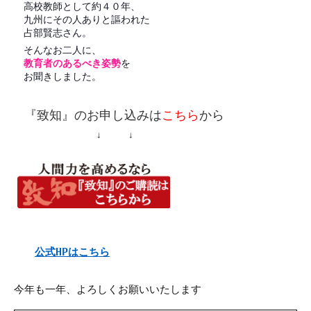
高校教師として約４０年、
九州にその人ありと謳われた
占部賢志さん。
そんなお二人に、
教育者のあるべき姿勢
を
お聞きしました。
『致知』
のお申し込みは
こちら
から
↓ ↓
公式HP
はこちら
今年も一年、よろしくお願いいたします