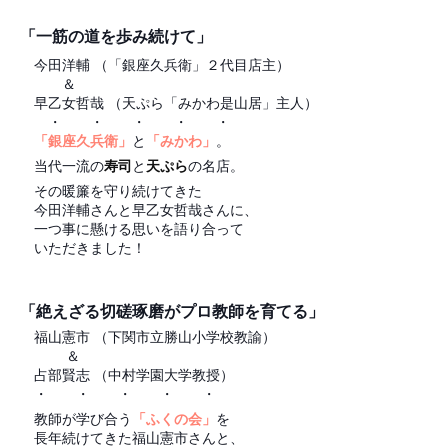
「一筋の道を歩み続けて」
今田洋輔 （「銀座久兵衛」２代目店主）
＆
早乙女哲哉 （天ぷら「みかわ是山居」主人）
・ ・ ・ ・ ・
「銀座久兵衛」
と
「みかわ」
。
当代一流の
寿司
と
天ぷら
の名店。
その暖簾を守り続けてきた
今田洋輔さんと早乙女哲哉さんに、
一つ事に懸ける思いを語り合って
いただきました！
「絶えざる切磋琢磨がプロ教師を育てる」
福山憲市 （下関市立勝山小学校教諭）
＆
占部賢志 （中村学園大学教授）
・ ・ ・ ・ ・
教師が学び合う
「ふくの会」
を
長年続けてきた福山憲市さんと、