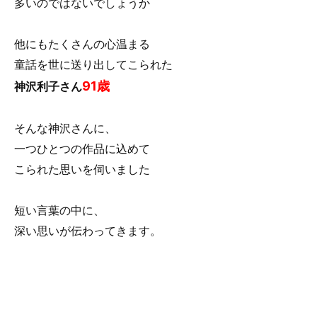
多いのではないでしょうか
o
o
他にもたくさんの心温まる
k
童話を世に送り出してこられた
91歳
神沢利子さん
そんな神沢さんに、
一つひとつの作品に込めて
こられた思いを伺いました
短い言葉の中に、
深い思いが伝わってきます。