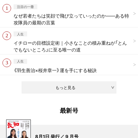
注目の一冊
なぜ若者たちは笑顔で飛び立っていったのか——ある特
攻隊員の最期の言葉
人生
イチローの目標設定術｜小さなことの積み重ねが「とん
でもないところ」に至る唯一の道
人生
《羽生善治×桜井章一》運を手にする秘訣
もっと見る
最新号
8月1日 発行／ 9 月号