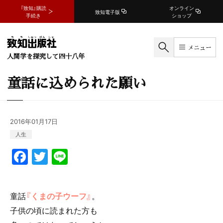
『致知』購読
オンライン
致知電子版
手続き
ショップ
メニュー
人間学を探究して四十八年
童話に込められた願い
2016年01月17日
人生
F
T
Li
a
w
n
c
itt
e
童話
『くまの子ウーフ』
。
e
er
子供の頃に読まれた方も
b