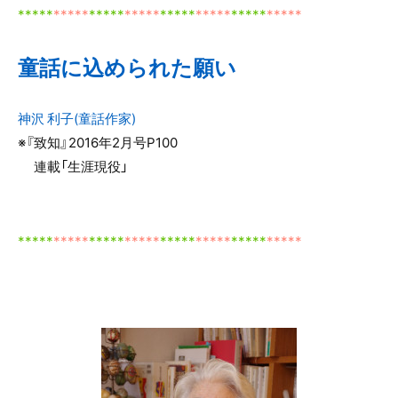
*
*
***
*****
*****
*****
*****
*****
*****
*****
童話に込められた願い
神沢 利子(童話作家)
※『致知』2016年2月号P100
連載「生涯現役」
*****
*****
*****
*****
*****
*****
*****
*****