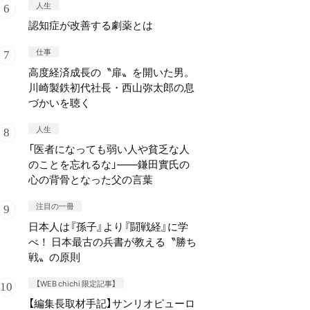
人生
認知症が改善する劇薬とは
仕事
高度経済成長の〝扉〟を開いた男。
川崎製鉄初代社長・西山弥太郎の息
づかいを聴く
人生
「医者になっても弱い人や貧乏な人
のことを忘れるな」——鎌田實氏の
心の背骨となった父の言葉
注目の一冊
日本人は『孫子』より『闘戦経』に学
べ！ 日本最古の兵書が教える〝勝ち
戦〟の原則
【WEB chichi 限定記事】
【編集長取材手記】サンリオピューロ