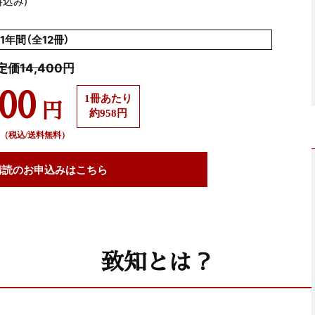
料込み)
1年間（全12冊）
定価14,400円
500
1冊あたり
円
約958円
（税込/送料無料）
購読の
お申込みはこちら
致知とは？