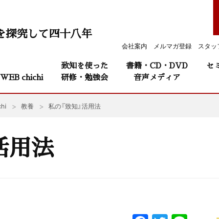
を探究して四十八年
会社案内
メルマガ登録
スタッ
致知を使った
書籍・CD・DVD
セ
WEB chichi
研修・勉強会
音声メディア
hi
教養
私の『致知』活用法
活用法