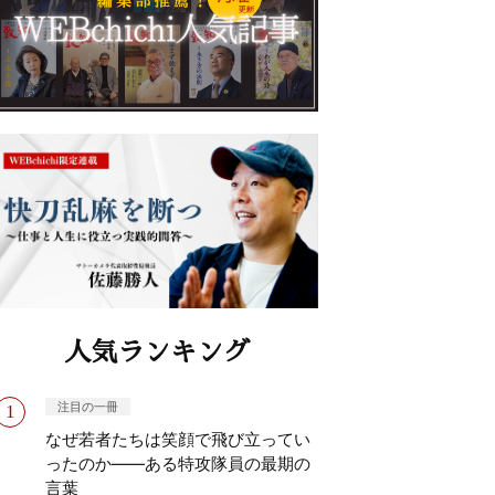
人気ランキング
注目の一冊
なぜ若者たちは笑顔で飛び立ってい
ったのか——ある特攻隊員の最期の
言葉