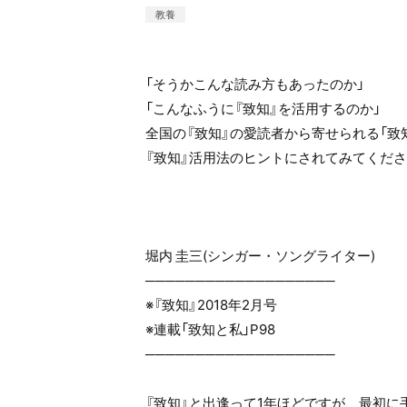
教養
「そうかこんな読み方もあったのか」
「こんなふうに『致知』を活用するのか」
全国の『致知』の愛読者から寄せられる「致
『致知』活用法のヒントにされてみてくだ
堀内 圭三(シンガー・ソングライター)
───────────────────
※『致知』2018年2月号
※連載「致知と私」P98
───────────────────
『致知』と出逢って1年ほどですが、最初に