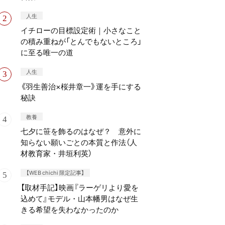
人生
イチローの目標設定術｜小さなこと
の積み重ねが「とんでもないところ」
に至る唯一の道
人生
《羽生善治×桜井章一》運を手にする
秘訣
教養
七夕に笹を飾るのはなぜ？ 意外に
知らない願いごとの本質と作法（人
材教育家・井垣利英）
【WEB chichi 限定記事】
【取材手記】映画『ラーゲリより愛を
込めて』モデル・山本幡男はなぜ生
きる希望を失わなかったのか