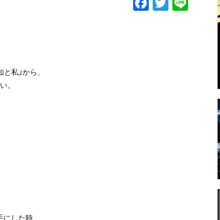
F
T
Li
a
w
n
c
itt
e
e
er
b
知と私」から、
o
さい。
o
k
手にした時、