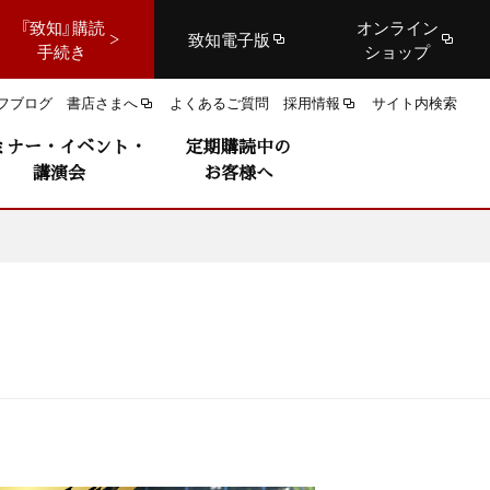
『致知』購読
オンライン
致知電子版
手続き
ショップ
フブログ
書店さまへ
よくあるご質問
採用情報
サイト内検索
ミナー・イベント・
定期購読中の
講演会
お客様へ