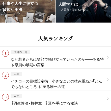
仕事や人生に役立つ
人間学とは
致知活用法
～人間力を高めるために～
人気ランキング
注目の一冊
なぜ若者たちは笑顔で飛び立っていったのか——ある特
攻隊員の最期の言葉
人生
イチローの目標設定術｜小さなことの積み重ねが「とん
でもないところ」に至る唯一の道
人生
《羽生善治×桜井章一》運を手にする秘訣