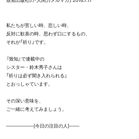
致知出版社の「人間力メルマガ」 2016.7.17
o
o
k
私たちが苦しい時、悲しい時、
反対に歓喜の時、思わず口にするもの、
それが「祈り」です。
『致知』で連載中の
シスター・鈴木秀子さんは
「祈りは必ず聞き入れられる」
とおっしゃています。
その深い意味を、
ご一緒に考えてみましょう。
────────[今日の注目の人]───