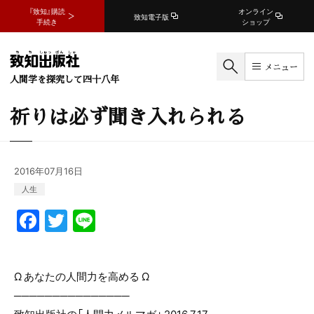
『致知』購読
オンライン
致知電子版
手続き
ショップ
メニュー
人間学を探究して四十八年
祈りは必ず聞き入れられる
2016年07月16日
人生
F
T
Li
a
w
n
c
itt
e
Ω あなたの人間力を高める Ω
e
er
───────────────
b