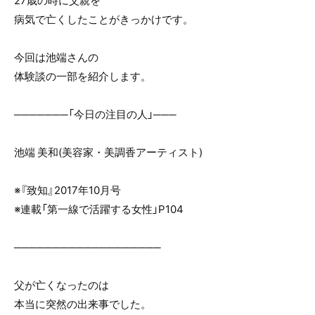
27歳の時に父親を
o
病気で亡くしたことがきっかけです。
o
k
今回は池端さんの
体験談の一部を紹介します。
───────「今日の注目の人」───
池端 美和(美容家・美調香アーティスト)
※『致知』2017年10月号
※連載「第一線で活躍する女性」P104
───────────────────
父が亡くなったのは
本当に突然の出来事でした。