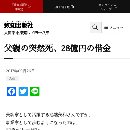
『致知』購読
オンライン
致知電子版
手続き
ショップ
メニュー
人間学を探究して四十八年
父親の突然死、28億円の借金
2017年09月26日
人生
F
T
Li
a
w
n
c
itt
e
美容家として活躍する池端美和さんですが、
e
er
事業家として歩むようになったのは、
b