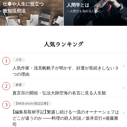
仕事や人生に役立つ
人間学とは
致知活用法
～人間力を高めるために～
人気ランキング
人生
人気作家・浅見帆帆子が明かす、好運が長続きしない３
つの理由
教養
真言宗の開祖・弘法大師空海の名言に見る人生観
【WEB chichi 限定記事】
【編集長取材手記】繁盛し続ける一流のオーナーシェフは
どこが違うのか ——料理の鉄人対談／坂井宏行×後藤雅
司