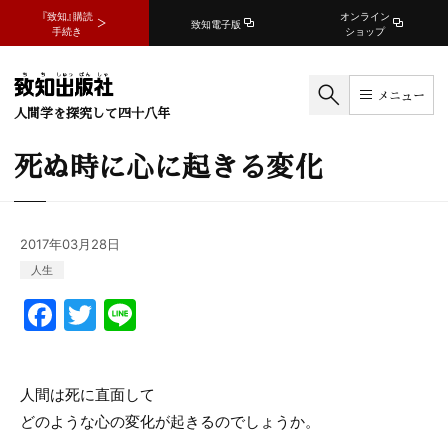
『致知』購読
オンライン
致知電子版
手続き
ショップ
メニュー
人間学を探究して四十八年
死ぬ時に心に起きる変化
2017年03月28日
人生
F
T
Li
a
w
n
c
itt
e
人間は死に直面して
e
er
どのような心の変化が起きるのでしょうか。
b