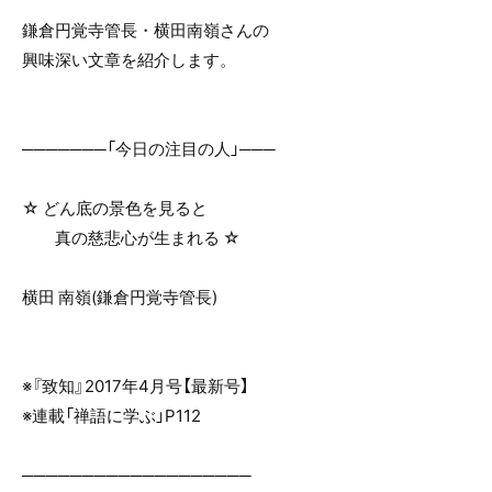
o
鎌倉円覚寺管長・横田南嶺さんの
o
興味深い文章を紹介します。
k
───────「今日の注目の人」───
☆ どん底の景色を見ると
真の慈悲心が生まれる ☆
横田 南嶺(鎌倉円覚寺管長)
※『致知』2017年4月号【最新号】
※連載「禅語に学ぶ」P112
───────────────────