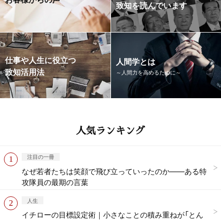
致知を読んでいます
仕事や人生に役立つ
人間学とは
致知活用法
～人間力を高めるために～
人気ランキング
注目の一冊
なぜ若者たちは笑顔で飛び立っていったのか——ある特
攻隊員の最期の言葉
人生
イチローの目標設定術｜小さなことの積み重ねが「とん