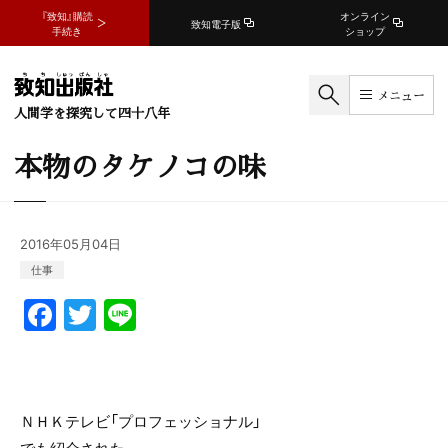
『致知』購読
オンライン
致知電子版
手続き
ショップ
メニュー
人間学を探究して四十八年
本物のタケノコの味
2016年05月04日
仕事
F
T
Li
a
w
n
c
itt
e
e
er
ＮＨＫテレビ「プロフェッショナル」
b