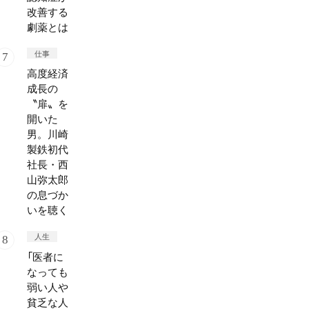
改善する
劇薬とは
仕事
高度経済
成長の
〝扉〟を
開いた
男。川崎
製鉄初代
社長・西
山弥太郎
の息づか
いを聴く
人生
「医者に
なっても
弱い人や
貧乏な人