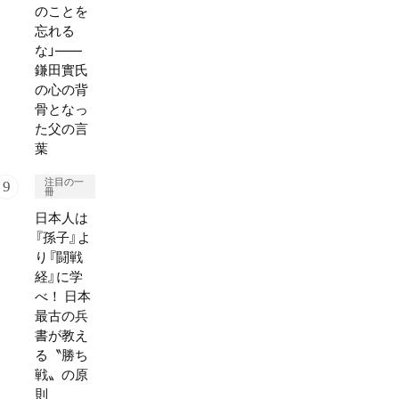
のことを
忘れる
な」——
鎌田實氏
の心の背
骨となっ
た父の言
葉
注目の一
冊
日本人は
『孫子』よ
り『闘戦
経』に学
べ！ 日本
最古の兵
書が教え
る〝勝ち
戦〟の原
則