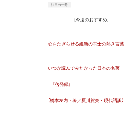
注目の一冊
────────[今週のおすすめ]───
心をたぎらせる維新の志士の熱き言葉
いつか読んでみたかった日本の名著
『啓発録』
（橋本左内・著／夏川賀央・現代語訳）
───────────────────