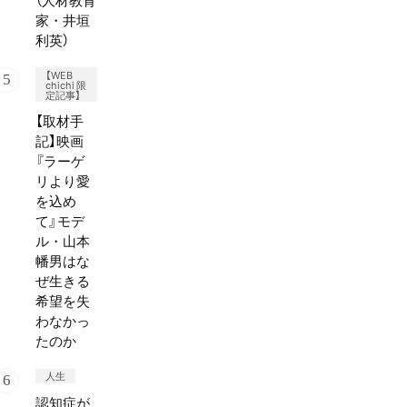
（人材教育
家・井垣
利英）
【WEB
chichi 限
定記事】
【取材手
記】映画
『ラーゲ
リより愛
を込め
て』モデ
ル・山本
幡男はな
ぜ生きる
希望を失
わなかっ
たのか
人生
認知症が