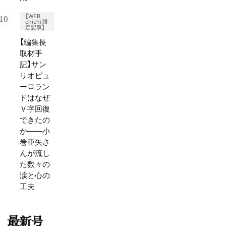
【WEB
chichi 限
定記事】
【編集長
取材手
記】サン
リオピュ
ーロラン
ドはなぜ
Ｖ字回復
できたの
か——小
巻亜矢さ
んが流し
た数々の
涙と心の
工夫
最新号