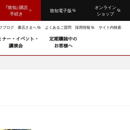
『致知』購読
オンライン
致知電子版
手続き
ショップ
フブログ
書店さまへ
よくあるご質問
採用情報
サイト内検索
ミナー・イベント・
定期購読中の
講演会
お客様へ