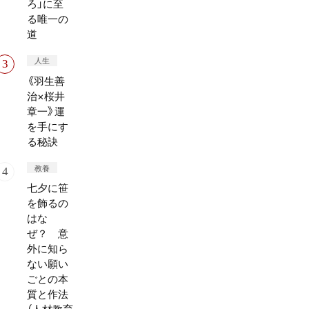
ろ」に至
る唯一の
道
人生
《羽生善
治×桜井
章一》運
を手にす
る秘訣
教養
七夕に笹
を飾るの
はな
ぜ？ 意
外に知ら
ない願い
ごとの本
質と作法