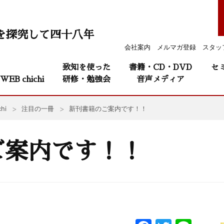
を探究して四十八年
会社案内
メルマガ登録
スタッ
致知を使った
書籍・CD・DVD
セ
WEB chichi
研修・勉強会
音声メディア
hi
注目の一冊
新刊書籍のご案内です！！
ご案内です！！