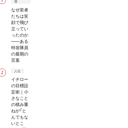
冊
なぜ若者
たちは笑
顔で飛び
立ってい
ったのか
——ある
特攻隊員
の最期の
言葉
人生
イチロー
の目標設
定術｜小
さなこと
の積み重
ねが「と
んでもな
いとこ