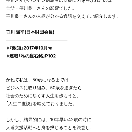
笹川さんがハンセン病患者の支援に力を注がれたのは
o
亡父・笹川良一さんの影響でした。
o
笹川良一さんの人柄が分かる逸話を交えてご紹介します。
k
笹川 陽平(日本財団会長)
───────────────────
※『致知』2017年10月号
※連載「私の座右銘」P102
───────────────────
かねて私は、50歳になるまでは
ビジネスに取り組み、50歳を過ぎたら
社会のために尽くす人生を歩もうと、
「人生二度説」を唱えておりました。
しかし、結果的には、10年早い42歳の時に
人道支援活動へと身を投じることを決意し、