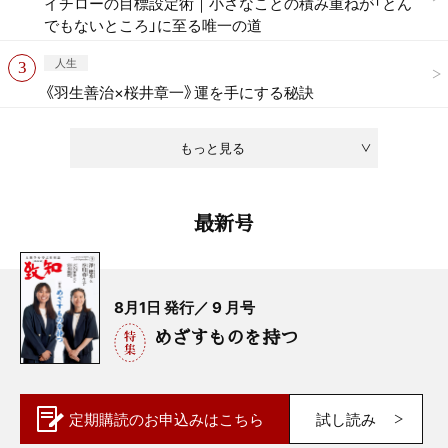
イチローの目標設定術｜小さなことの積み重ねが「とん
でもないところ」に至る唯一の道
人生
《羽生善治×桜井章一》運を手にする秘訣
もっと見る
最新号
8月1日 発行／ 9 月号
めざすものを持つ
定期購読の
お申込みはこちら
試し読み