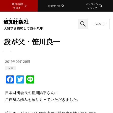
『致知』購読
オンライン
致知電子版
手続き
ショップ
メニュー
人間学を探究して四十八年
我が父・笹川良一
2017年09月29日
人生
F
T
Li
a
w
n
c
itt
e
日本財団会長の笹川陽平さんに
ご自身の歩みを振り返っていただきました。
e
er
b