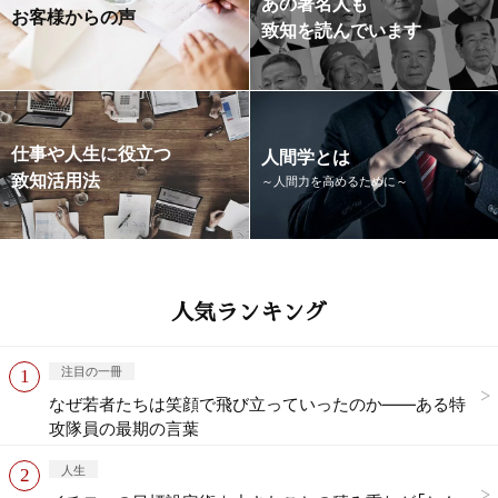
あの著名人も
お客様からの声
致知を読んでいます
仕事や人生に役立つ
人間学とは
致知活用法
～人間力を高めるために～
人気ランキング
注目の一冊
なぜ若者たちは笑顔で飛び立っていったのか——ある特
攻隊員の最期の言葉
人生