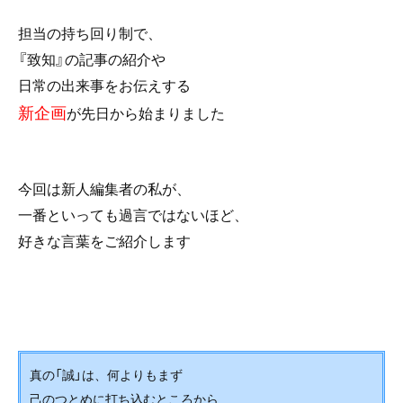
o
担当の持ち回り制で、
o
『致知』の記事の紹介や
k
日常の出来事をお伝えする
新企画
が先日から始まりました
今回は新人編集者の私が、
一番といっても過言ではないほど、
好きな
言
葉
を
ご紹介します
真の「誠」は、何よりもまず
己のつとめに打ち込むところから