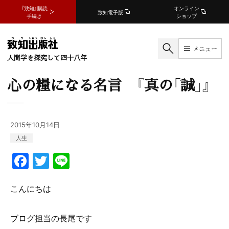
『致知』購読
オンライン
致知電子版
手続き
ショップ
メニュー
人間学を探究して四十八年
心の糧になる名言 『真の「誠」』
2015年10月14日
人生
F
T
Li
a
w
n
c
itt
e
こんにちは
e
er
ブログ担当の長尾です
b