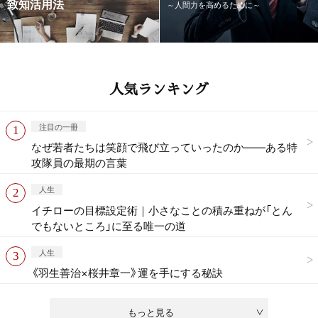
致知活用法
～人間力を高めるために～
人気ランキング
注目の一冊
なぜ若者たちは笑顔で飛び立っていったのか——ある特
攻隊員の最期の言葉
人生
イチローの目標設定術｜小さなことの積み重ねが「とん
でもないところ」に至る唯一の道
人生
《羽生善治×桜井章一》運を手にする秘訣
もっと見る