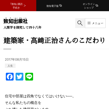
『致知』購読
オンライン
致知電子版
手続き
ショップ
メニュー
人間学を探究して四十八年
建築家・髙﨑正治さんのこだわり
2017年08月15日
人生
F
T
Li
a
w
n
c
itt
e
住宅や部屋は四角でなくてはいけない──。
e
er
そんな私たちの概念を
b