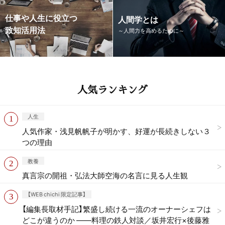
仕事や人生に役立つ
人間学とは
致知活用法
～人間力を高めるために～
人気ランキング
人生
人気作家・浅見帆帆子が明かす、好運が長続きしない３
つの理由
教養
真言宗の開祖・弘法大師空海の名言に見る人生観
【WEB chichi 限定記事】
【編集長取材手記】繁盛し続ける一流のオーナーシェフは
どこが違うのか ——料理の鉄人対談／坂井宏行×後藤雅