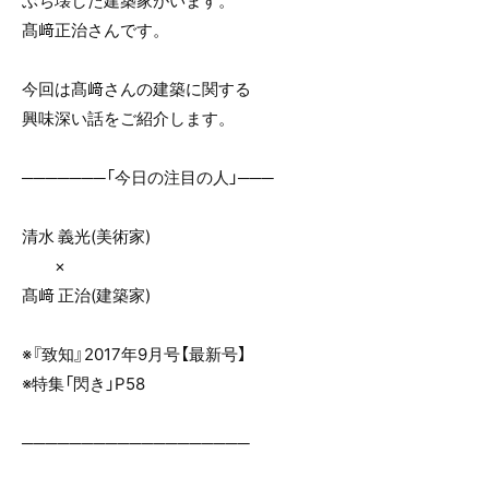
ぶち壊した建築家がいます。
o
髙﨑正治さんです。
o
k
今回は髙﨑さんの建築に関する
興味深い話をご紹介します。
───────「今日の注目の人」───
清水 義光(美術家)
×
髙﨑 正治(建築家)
※『致知』2017年9月号【最新号】
※特集「閃き」P58
───────────────────