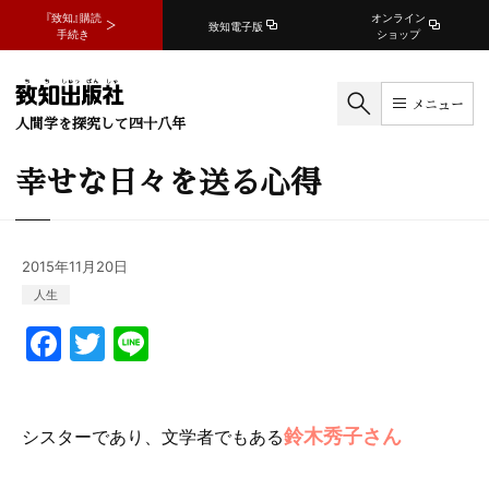
『致知』購読
オンライン
致知電子版
手続き
ショップ
メニュー
人間学を探究して四十八年
幸せな日々を送る心得
2015年11月20日
人生
F
T
Li
a
w
n
c
itt
e
鈴木秀子さん
シスターであり、文学者でもある
e
er
b