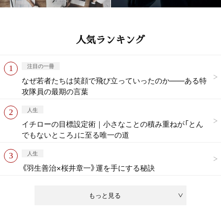
人気ランキング
注目の一冊
なぜ若者たちは笑顔で飛び立っていったのか——ある特
攻隊員の最期の言葉
人生
イチローの目標設定術｜小さなことの積み重ねが「とん
でもないところ」に至る唯一の道
人生
《羽生善治×桜井章一》運を手にする秘訣
もっと見る