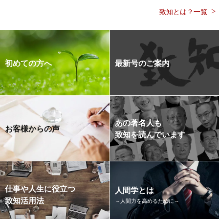
致知とは？一覧
初めての方へ
最新号のご案内
あの著名人も
お客様からの声
致知を読んでいます
仕事や人生に役立つ
人間学とは
致知活用法
～人間力を高めるために～