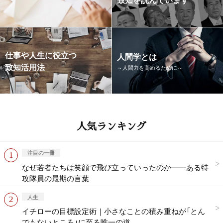
仕事や人生に役立つ
人間学とは
致知活用法
～人間力を高めるために～
人気ランキング
注目の一冊
なぜ若者たちは笑顔で飛び立っていったのか——ある特
攻隊員の最期の言葉
人生
イチローの目標設定術｜小さなことの積み重ねが「とん
でもないところ」に至る唯一の道