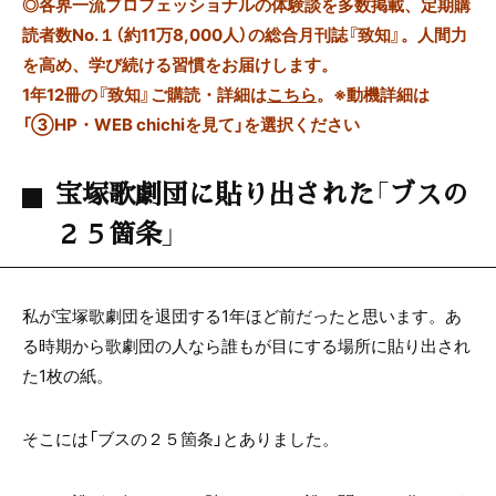
◎
各界一流プロフェッショナルの体験談を多数掲載、定期購
読者数No.１（約11万8,000人）の総合月刊誌『致知』。人間力
を高め、学び続ける習慣をお届けします。
1年12冊の『致知』ご購読・詳細は
こちら
。
※動機詳細は
「③HP・WEB chichiを見て」を選択ください
宝塚歌劇団に貼り出された「ブスの
２５箇条」
私が宝塚歌劇団を退団する1年ほど前だったと思います。あ
る時期から歌劇団の人なら誰もが目にする場所に貼り出され
た1枚の紙。
そこには「ブスの２５箇条」とありました。