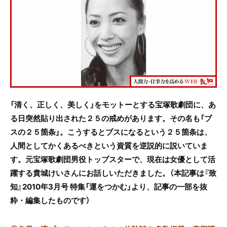
e
er
b
o
o
k
「清く、正しく、美しく」をモットーとする宝塚歌劇団に、あ
る日突然貼り出された２５の戒めがあります。その名も「ブ
スの２５箇条」。こうするとブスになるという２５箇条は、
人間としてかくあるべきという資質を逆説的に説いていま
す。元宝塚歌劇団男役トップスターで、現在は女優として活
躍する貴城けいさんにお話しいただきました。（本記事は『致
知』2010年3月号 特集「運をつかむ」より、記事の一部を抜
粋・編集したものです）