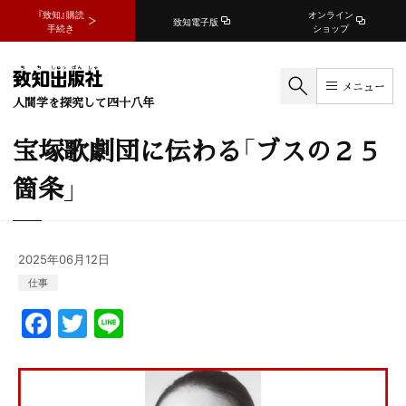
『致知』購読
オンライン
致知電子版
手続き
ショップ
メニュー
人間学を探究して四十八年
宝塚歌劇団に伝わる「ブスの２５
箇条」
2025年06月12日
仕事
F
T
Li
a
w
n
c
itt
e