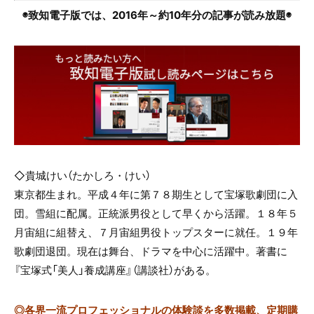
◉致知電子版では、
2016年～約10年分の記事が読み放題◉
◇貴城けい（たかしろ・けい）
東京都生まれ。平成４年に第７８期生として宝塚歌劇団に入
団。雪組に配属。正統派男役として早くから活躍。１８年５
月宙組に組替え、７月宙組男役トップスターに就任。１９年
歌劇団退団。現在は舞台、ドラマを中心に活躍中。著書に
『宝塚式「美人」養成講座』（講談社）がある。
◎
各界一流プロフェッショナルの体験談を多数掲載、定期購