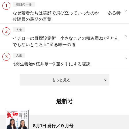
注目の一冊
なぜ若者たちは笑顔で飛び立っていったのか——ある特
攻隊員の最期の言葉
人生
イチローの目標設定術｜小さなことの積み重ねが「とん
でもないところ」に至る唯一の道
人生
《羽生善治×桜井章一》運を手にする秘訣
もっと見る
最新号
8月1日 発行／ 9 月号