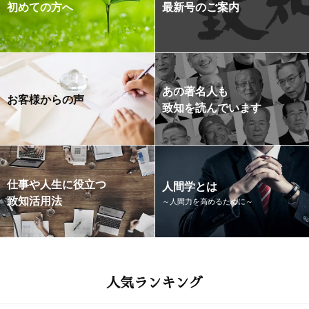
初めての方へ
最新号のご案内
あの著名人も
お客様からの声
致知を読んでいます
仕事や人生に役立つ
人間学とは
致知活用法
～人間力を高めるために～
人気ランキング