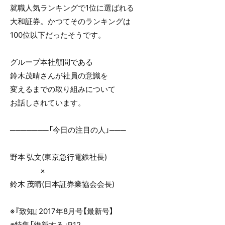
e
er
就職人気ランキングで1位に選ばれる
b
大和証券。かつてそのランキングは
o
100位以下だったそうです。
o
k
グループ本社顧問である
鈴木茂晴さんが社員の意識を
変えるまでの取り組みについて
お話しされています。
───────「今日の注目の人」───
野本 弘文(東京急行電鉄社長)
×
鈴木 茂晴(日本証券業協会会長)
※『致知』2017年8月号【最新号】
※特集「維新する」P12