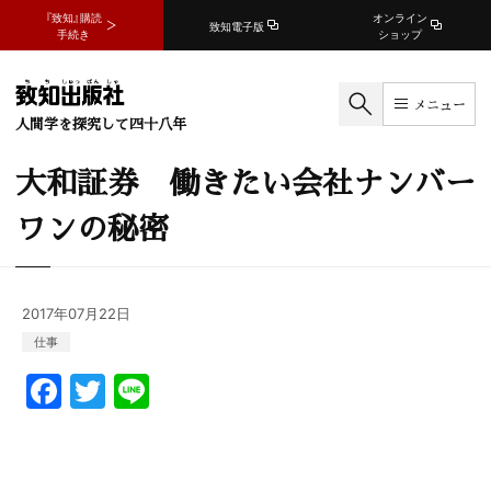
『致知』購読
オンライン
致知電子版
手続き
ショップ
メニュー
人間学を探究して四十八年
大和証券 働きたい会社ナンバー
ワンの秘密
2017年07月22日
仕事
F
T
Li
a
w
n
c
itt
e