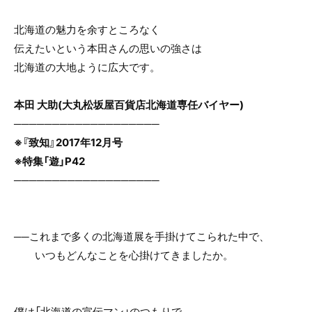
e
er
b
北海道の魅力を余すところなく
o
伝えたいという本田さんの思いの強さは
o
北海道の大地ように広大です。
k
本田 大助(大丸松坂屋百貨店北海道専任バイヤー)
───────────────────
※『致知』2017年12月号
※特集「遊」P42
───────────────────
──これまで多くの北海道展を手掛けてこられた中で、
いつもどんなことを心掛けてきましたか。
僕は「北海道の宣伝マン」のつもりで、