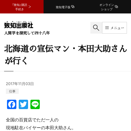
『致知』購読
オンライン
致知電子版
手続き
ショップ
メニュー
人間学を探究して四十八年
北海道の宣伝マン・本田大助さん
が行く
2017年11月03日
仕事
F
T
Li
a
w
n
c
itt
e
全国の百貨店でただ一人の
現地駐在バイヤーの本田大助さん。