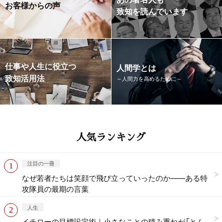
お客様からの声
致知を読んでいます
仕事や人生に役立つ
人間学とは
致知活用法
～人間力を高めるために～
人気ランキング
注目の一冊
なぜ若者たちは笑顔で飛び立っていったのか——ある特
攻隊員の最期の言葉
人生
イチローの目標設定術｜小さなことの積み重ねが「とん