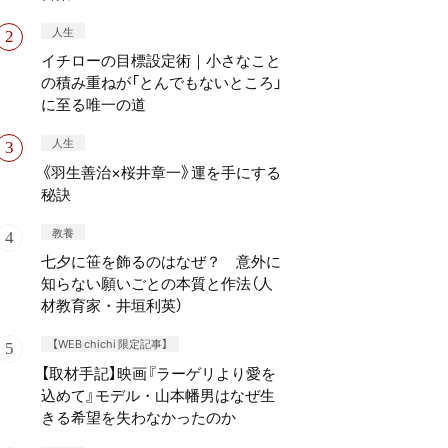
人生
イチローの目標設定術｜小さなこと
の積み重ねが「とんでもないところ」
に至る唯一の道
人生
《羽生善治×桜井章一》運を手にする
秘訣
教養
七夕に笹を飾るのはなぜ？ 意外に
知らない願いごとの本質と作法（人
材教育家・井垣利英）
【WEB chichi 限定記事】
【取材手記】映画『ラーゲリより愛を
込めて』モデル・山本幡男はなぜ生
きる希望を失わなかったのか