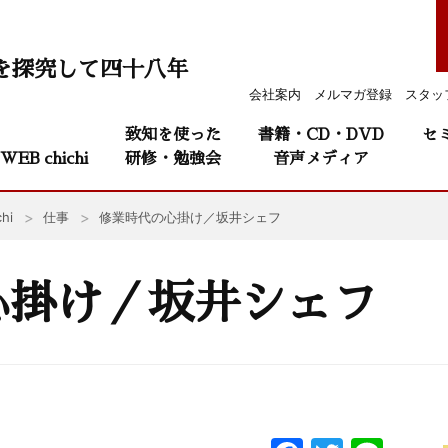
を探究して四十八年
会社案内
メルマガ登録
スタッ
致知を使った
書籍・CD・DVD
セ
WEB chichi
研修・勉強会
音声メディア
hi
仕事
修業時代の心掛け／坂井シェフ
心掛け／坂井シェフ