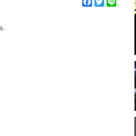
F
T
Li
a
w
n
c
itt
e
e
er
る、
b
o
o
k