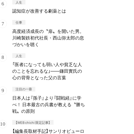
人生
認知症が改善する劇薬とは
仕事
高度経済成長の〝扉〟を開いた男。
川崎製鉄初代社長・西山弥太郎の息
づかいを聴く
人生
「医者になっても弱い人や貧乏な人
のことを忘れるな」——鎌田實氏の
心の背骨となった父の言葉
注目の一冊
日本人は『孫子』より『闘戦経』に学
べ！ 日本最古の兵書が教える〝勝ち
戦〟の原則
【WEB chichi 限定記事】
【編集長取材手記】サンリオピューロ