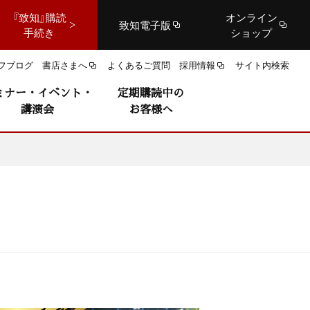
『致知』購読
オンライン
致知電子版
手続き
ショップ
フブログ
書店さまへ
よくあるご質問
採用情報
サイト内検索
ミナー・イベント・
定期購読中の
講演会
お客様へ