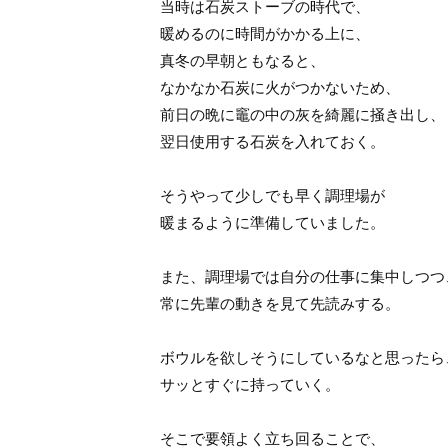
当時は石炭ストーブの時代で、
暖めるのに時間がかかる上に、
真冬の早朝ともなると、
なかなか石炭に火がつかないため、
前日の晩に竈の中の灰を綺麗に掻き出し、
翌日使用する石炭を入れておく。
そうやって少しでも早く調理場が
暖まるように準備していました。
また、調理場では自分の仕事に集中しつつ
常に先輩の動きを見て先読みする。
ボウルを欲しそうにしているなと思ったら
サッとすぐに持っていく。
そこで要領よく立ち回ることで、