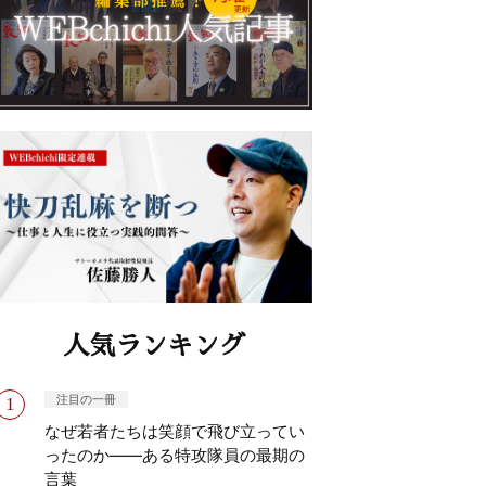
人気ランキング
注目の一冊
なぜ若者たちは笑顔で飛び立ってい
ったのか——ある特攻隊員の最期の
言葉