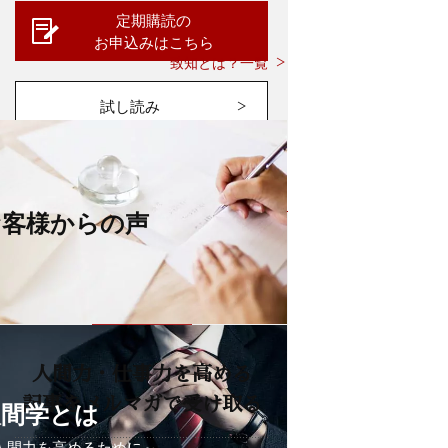
定期購読の
お申込みはこちら
致知とは？一覧
試し読み
お客様からの声
人間力・仕事力を高める
記事をメルマガで受け取る
人間学とは
人間力を高めるために～