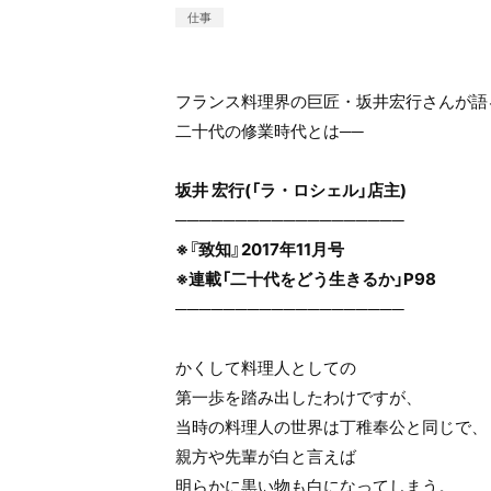
仕事
フランス料理界の巨匠・坂井宏行さんが語
二十代の修業時代とは──
坂井 宏行(「ラ・ロシェル」店主)
───────────────────
※『致知』2017年11月号
※連載「二十代をどう生きるか」P98
───────────────────
かくして料理人としての
第一歩を踏み出したわけですが、
当時の料理人の世界は丁稚奉公と同じで、
親方や先輩が白と言えば
明らかに黒い物も白になってしまう。