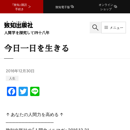
『致知』購読
オンライン
致知電子版
手続き
ショップ
メニュー
人間学を探究して四十八年
今日一日を生きる
2016年12月30日
人生
F
T
Li
a
w
n
c
itt
e
↑ あなたの人間力を高める ↑
e
er
───────────────
b