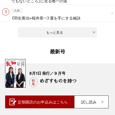
でもないところ」に至る唯一の道
人生
《羽生善治×桜井章一》運を手にする秘訣
もっと見る
最新号
8月1日 発行／ 9 月号
めざすものを持つ
定期購読の
お申込みはこちら
試し読み