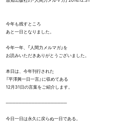
致知出版社の「人間力メルマガ」 2016.12.31
o
o
k
今年も残すところ
あと一日となりました。
今年一年、「人間力メルマガ」を
お読みいただきありがとうございました。
本日は、今年刊行された
『平澤興一日一言』に収めてある
12月31日の言葉をご紹介します。
───────────────────
今日一日は永久に戻らぬ一日である。