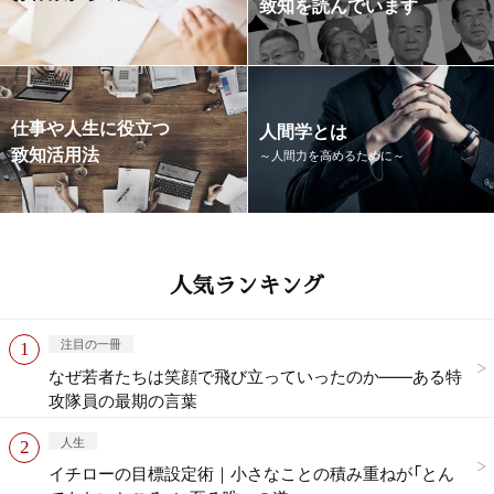
致知を読んでいます
仕事や人生に役立つ
人間学とは
致知活用法
～人間力を高めるために～
人気ランキング
注目の一冊
なぜ若者たちは笑顔で飛び立っていったのか——ある特
攻隊員の最期の言葉
人生
イチローの目標設定術｜小さなことの積み重ねが「とん