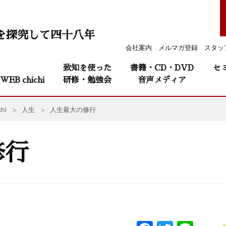
を探究して四十八年
会社案内
メルマガ登録
スタッ
致知を使った
書籍・CD・DVD
セ
WEB chichi
研修・勉強会
音声メディア
hi
人生
人生最大の修行
修行