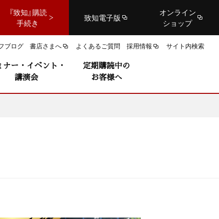
『致知』購読
オンライン
致知電子版
手続き
ショップ
フブログ
書店さまへ
よくあるご質問
採用情報
サイト内検索
ミナー・イベント・
定期購読中の
講演会
お客様へ