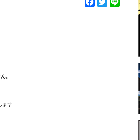
F
T
Li
a
w
n
c
itt
e
e
er
b
o
o
k
せん。
します