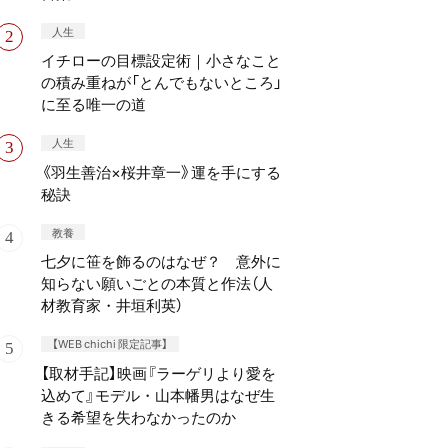
人生
イチローの目標設定術｜小さなこと
の積み重ねが「とんでもないところ」
に至る唯一の道
人生
《羽生善治×桜井章一》運を手にする
秘訣
教養
七夕に笹を飾るのはなぜ？ 意外に
知らない願いごとの本質と作法（人
材教育家・井垣利英）
【WEB chichi 限定記事】
【取材手記】映画『ラーゲリより愛を
込めて』モデル・山本幡男はなぜ生
きる希望を失わなかったのか