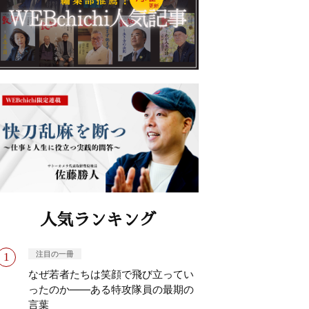
人気ランキング
注目の一冊
なぜ若者たちは笑顔で飛び立ってい
ったのか——ある特攻隊員の最期の
言葉