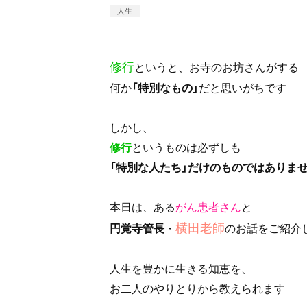
人生
修行
というと、お寺のお坊さんがする
何か
「特別なもの」
だと思いがちです
しかし、
修行
というものは必ずしも
「特別な人たち」だけのものではありま
本日は、ある
がん患者さん
と
横田老師
円覚寺管長
・
のお話をご紹介
人生を豊かに生きる知恵を、
お二人のやりとりから教えられます