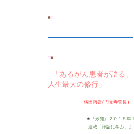
■
□
―――――――――――――――――――
□
■
 「あるがん患者が語る、
人生最大の修行」
横田南嶺(円覚寺管長)
※
『致知』２０１５年
連載「禅語に学ぶ」よ