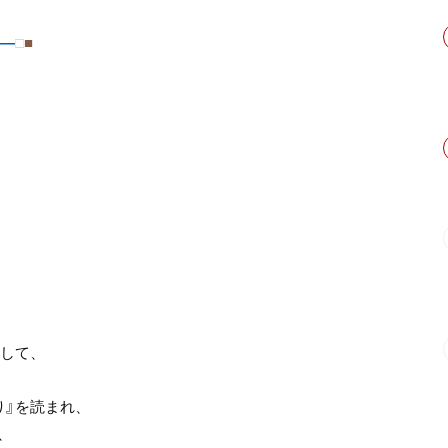
―
□
■
読して、
り』を読まれ、
、