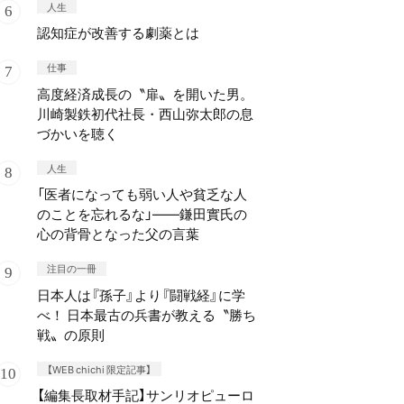
人生
認知症が改善する劇薬とは
仕事
高度経済成長の〝扉〟を開いた男。
川崎製鉄初代社長・西山弥太郎の息
づかいを聴く
人生
「医者になっても弱い人や貧乏な人
のことを忘れるな」——鎌田實氏の
心の背骨となった父の言葉
注目の一冊
日本人は『孫子』より『闘戦経』に学
べ！ 日本最古の兵書が教える〝勝ち
戦〟の原則
【WEB chichi 限定記事】
【編集長取材手記】サンリオピューロ