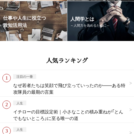
仕事や人生に役立つ
人間学とは
致知活用法
～人間力を高めるために～
人気ランキング
注目の一冊
なぜ若者たちは笑顔で飛び立っていったのか——ある特
攻隊員の最期の言葉
人生
イチローの目標設定術｜小さなことの積み重ねが「とん
でもないところ」に至る唯一の道
人生