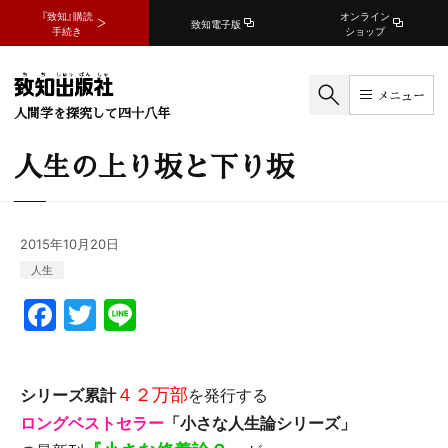
『致知』購読
オンライン
致知電子版
手続き
ショップ
メニュー
人間学を探究して四十八年
人生の上り坂と下り坂
2015年10月20日
人生
F
T
Li
a
w
n
c
itt
e
４２万部
シリーズ累計
e
er
を発行する
ロングベストセラー
「小さな人生論シリーズ」
b