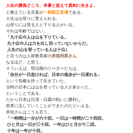
人生の勝負どころ、本番と捉えて真剣に生きよ、
と教えている言葉が
一刹那正念場
である。
人生は山登りに譬えられる。
山登りには登る人と下りる人がいる。
それは年齢ではない。
「九十㌫の人は山を下りている。
九十㌫の人は力を出し切っていないからだ。
人生の山を登っている人は十㌫」
と言うのは人材教育家の
井垣利英さん
。
なるほど、と思う。
そういえば、明治期のリーダーたちは、
「自分が一日怠ければ、日本の進歩が一日遅れる」
という気概を持って生きていた。
当時の日本には山を登っている人が多かった、
ということである。
だから日本は日清・日露の戦いに勝利し、
世界に伍していくことができたのだといえる。
井垣さんはこうも言う。
「一時間は一分が六十回。一日は一時間が二十四回。
ひと月は一日が三十回。一年はひと月が十二回。
十年は一年が十回」