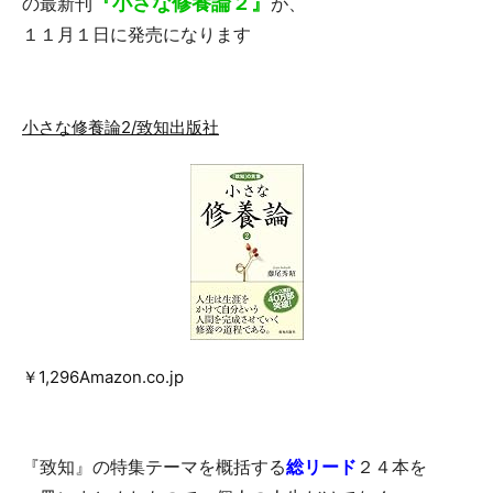
『小さな修養論２』
の最新刊
が、
o
１１月１日に発売になります
o
k
小さな修養論2/致知出版社
￥1,296Amazon.co.jp
『致知』の特集テーマを概括する
総リード
２４本を