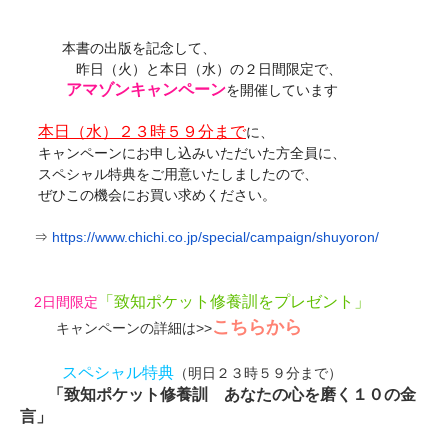
本書の出版を記念して、
昨日（火）と本日（水）の２日間限定で、
アマゾンキャンペーン
を開催しています
本日（水）２３時５９分まで
に、
キャンペーンにお申し込みいただいた方全員に、
スペシャル特典をご用意いたしましたので、
ぜひこの機会にお買い求めください。
⇒
https://www.chichi.co.jp/
special/campaign/shuyoron/
「
致知ポケット修養訓をプレゼント
」
2日間限定
こちらから
キャンペーンの詳細は
>>
スペシャル特典
（明日２３時５９分まで）
「致知ポケット修養訓 あなたの心を磨く１０の金
言」