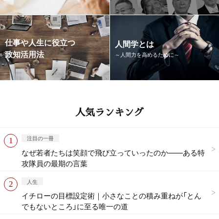
仕事や人生に役立つ
人間学とは
致知活用法
～人間力を高めるために～
人気ランキング
注目の一冊
なぜ若者たちは笑顔で飛び立っていったのか——ある特
攻隊員の最期の言葉
人生
イチローの目標設定術｜小さなことの積み重ねが「とん
でもないところ」に至る唯一の道