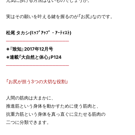
元気に歩ける方法はないものでしょうか。
o
o
実はその願いを叶える鍵を握るのが「お尻」なのです。
k
松尾 タカシ(ﾋｯﾌﾟｱｯﾌﾟ・ｱｰﾃｨｽﾄ)
───────────────────
※『致知』2017年12月号
※連載「大自然と体心」P124
───────────────────
「お尻が担う3つの大切な役割」
人間の筋肉は大まかに、
推進筋という身体を動かすために使う筋肉と、
抗重力筋という身体を真っ直ぐに立たせる筋肉の
二つに分類できます。