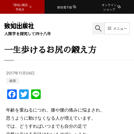
『致知』購読
オンライン
致知電子版
手続き
ショップ
メニュー
人間学を探究して四十八年
一生歩けるお尻の鍛え方
2017年11月04日
健康
F
T
Li
a
w
n
c
itt
e
年齢を重ねるにつれ、膝や腰の痛みに悩まされ、
思うように動けなくなる人が増えています。
e
er
では、どうすればいつまでも自分の足で
b