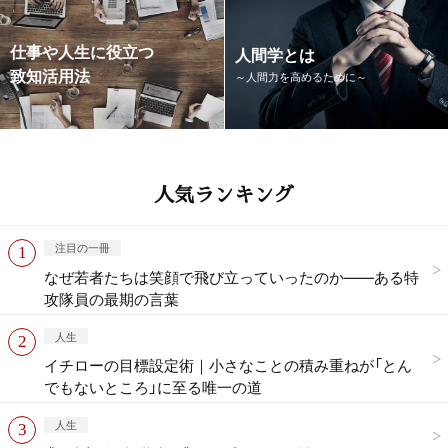
仕事や人生に役立つ
人間学とは
致知活用法
～人間力を高めるために～
人気ランキング
注目の一冊
なぜ若者たちは笑顔で飛び立っていったのか——ある特
攻隊員の最期の言葉
人生
イチローの目標設定術｜小さなことの積み重ねが「とん
でもないところ」に至る唯一の道
人生