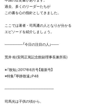
中国の歴史書があります。
o
過去、多くのリーダーたちが
o
この書を心の指針としてきました。
k
ここでは著者・司馬遷の人となりが分かる
エピソードを紹介しましょう。
───────「今日の注目の人」───
荒井 桂(安岡正篤記念館副理事長兼所長)
※『致知』2017年6月号【最新号】
※特集「寧静致遠」P48
───────────────────
司馬光は子供の頃から、