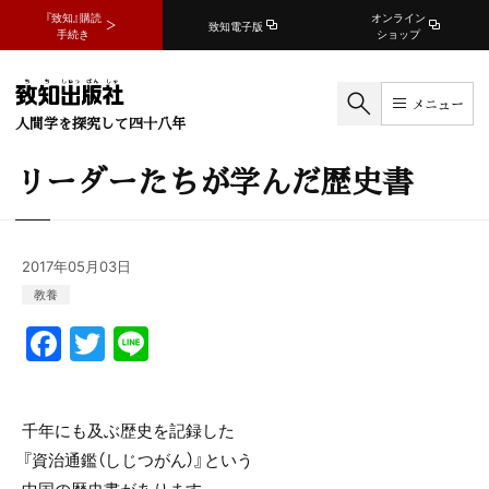
『致知』購読
オンライン
致知電子版
手続き
ショップ
メニュー
人間学を探究して四十八年
リーダーたちが学んだ歴史書
2017年05月03日
教養
F
T
Li
a
w
n
c
itt
e
千年にも及ぶ歴史を記録した
e
er
『資治通鑑（しじつがん）』という
b