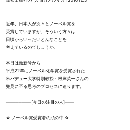
致知出版社の「人間力メルマガ」 2016.12.3
o
o
k
近年、日本人が次々とノーベル賞を
受賞していますが、そういう方々は
日頃からいったいとんなことを
考えているのでしょうか。
本日は最新号から
平成22年にノーベル化学賞を受賞された
米パデュー大学特別教授・根岸英一さんの
発見に至る思考のプロセスに迫ります。
────────[今日の注目の人]───
☆ ノーベル賞受賞者の頭の中 ☆