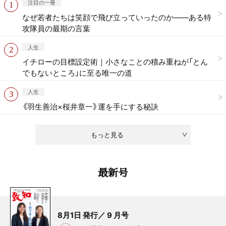
注目の一冊
なぜ若者たちは笑顔で飛び立っていったのか——ある特
攻隊員の最期の言葉
人生
イチローの目標設定術｜小さなことの積み重ねが「とん
でもないところ」に至る唯一の道
人生
《羽生善治×桜井章一》運を手にする秘訣
もっと見る
最新号
8月1日 発行／ 9 月号