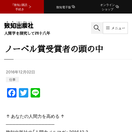
『致知』購読
オンライン
致知電子版
手続き
ショップ
メニュー
人間学を探究して四十八年
ノーベル賞受賞者の頭の中
2016年12月02日
仕事
F
T
Li
a
w
n
c
itt
e
↑ あなたの人間力を高める ↑
e
er
───────────────
b