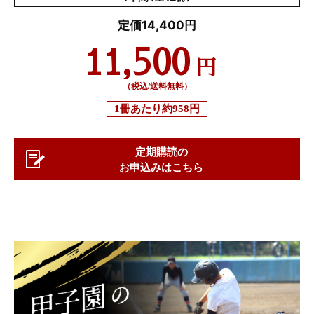
定価14,400円
11,500
円
（税込/送料無料）
1冊あたり
約958円
定期購読の
お申込みはこちら