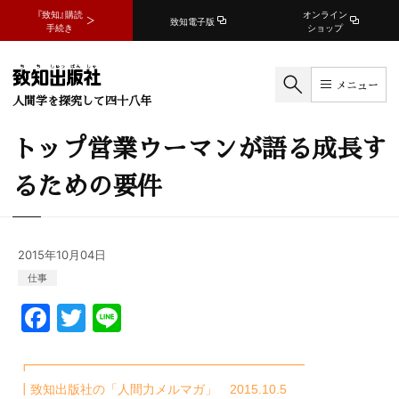
『致知』購読
オンライン
致知電子版
手続き
ショップ
メニュー
人間学を探究して四十八年
トップ営業ウーマンが語る成長す
るための要件
2015年10月04日
仕事
F
T
Li
a
w
n
c
itt
e
┏━━━━━━━━━━━━━━━━━━━━━━
┃致知出版社の「人間力メルマガ」 2015.10.5