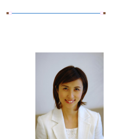
■
□
―――――――――――――――――――
□
■