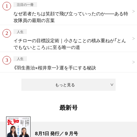
注目の一冊
なぜ若者たちは笑顔で飛び立っていったのか——ある特
攻隊員の最期の言葉
人生
イチローの目標設定術｜小さなことの積み重ねが「とん
でもないところ」に至る唯一の道
人生
《羽生善治×桜井章一》運を手にする秘訣
もっと見る
最新号
8月1日 発行／ 9 月号