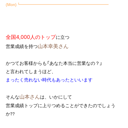
e
er
(Mon)
┗━━━━━━━━━━━━━━━━━━━━━━
b
o
o
k
全国4,000人のトップ
に立つ
山本幸美さん
営業成績を持つ
かつてお客様からも「あなた本当に営業なの？」
と言われてしまうほど、
まったく売れない時代もあったといいます
山本さん
そんな
は、いかにして
営業成績トップに上りつめることができたのでしょう
か
??