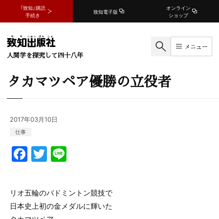
『致知』購読
オンライン
致知電子版
手続き
ショップ
メニュー
人間学を探究して四十八年
タカマツペア優勝の立役者
2017年03月10日
仕事
F
T
Li
a
w
n
c
itt
e
リオ五輪のバドミントン競技で
e
er
日本史上初の金メダルに輝いた
b