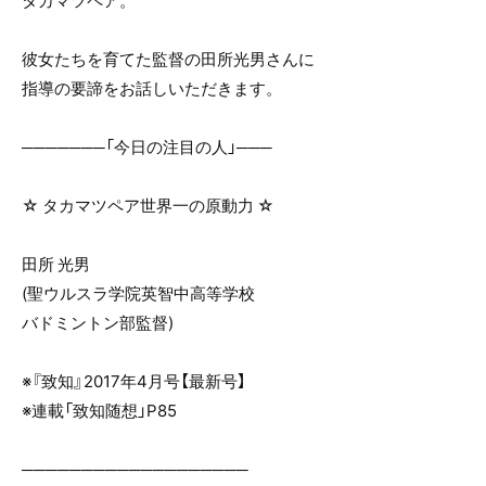
タカマツペア。
o
o
彼女たちを育てた監督の田所光男さんに
k
指導の要諦をお話しいただきます。
───────「今日の注目の人」───
☆ タカマツペア世界一の原動力 ☆
田所 光男
(聖ウルスラ学院英智中高等学校
バドミントン部監督)
※『致知』2017年4月号【最新号】
※連載「致知随想」P85
───────────────────