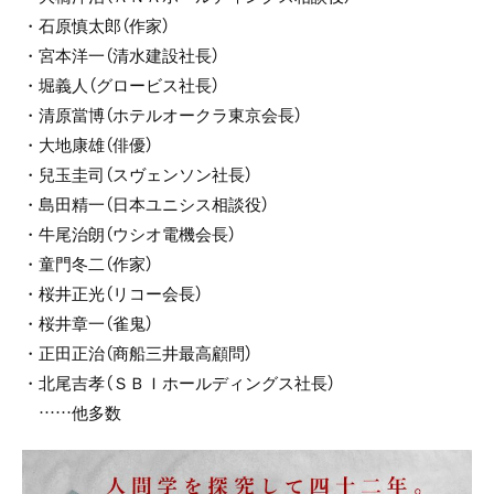
・石原慎太郎（作家）
・宮本洋一（清水建設社長）
・堀義人（グロービス社長）
・清原當博（ホテルオークラ東京会長）
・大地康雄（俳優）
・兒玉圭司（スヴェンソン社長）
・島田精一（日本ユニシス相談役）
・牛尾治朗（ウシオ電機会長）
・童門冬二（作家）
・桜井正光（リコー会長）
・桜井章一（雀鬼）
・正田正治（商船三井最高顧問）
・北尾吉孝（ＳＢＩホールディングス社長）
……他多数