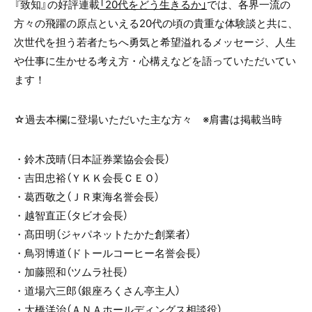
『致知』の好評連載
「20代をどう生きるか」
では、各界一流の
方々の飛躍の原点といえる20代の頃の貴重な体験談と共に、
次世代を担う若者たちへ勇気と希望溢れるメッセージ、人生
や仕事に生かせる考え方・心構えなどを語っていただいてい
ます！
☆過去本欄に登場いただいた主な方々 ※肩書は掲載当時
・鈴木茂晴（日本証券業協会会長）
・吉田忠裕（ＹＫＫ会長ＣＥＯ）
・葛西敬之（ＪＲ東海名誉会長）
・越智直正（タビオ会長）
・髙田明（ジャパネットたかた創業者）
・鳥羽博道（ドトールコーヒー名誉会長）
・加藤照和（ツムラ社長）
・道場六三郎（銀座ろくさん亭主人）
・大橋洋治（ＡＮＡホールディングス相談役）