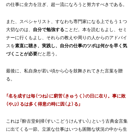
の仕事に全力を注ぎ、超一流になろうと努力すべきである。
また、スペシャリスト、すなわち専門家になる上でもう１つ
大切なのは、
自分で勉強する
ことだ。本を読むもよし、セミ
ナーに行くもよし、それらの教えや周りの人からのアドバイ
スを
素直に聴き、実践し、自分の仕事のツボは何かを早く気
づくことが必要
だと思う。
最後に、私自身が若い頃から心を鼓舞されてきた言葉を贈
る。
「名を成すは毎（つね）に窮苦（きゅうく）の日に在り。事に敗
（やぶ）るは多く得意の時に因（よ）る」
これは『酔古堂剣掃（すいこどうけんすい）』という古典金言集
に出てくる一節。立派な仕事はいつも困難な状況の中から生