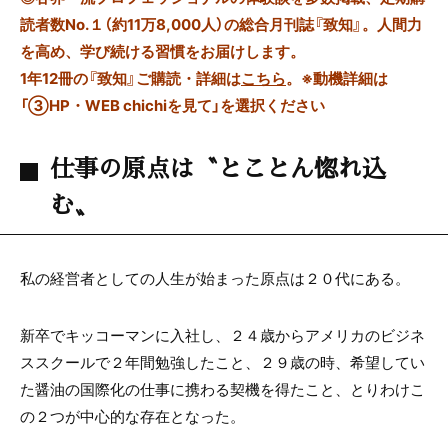
読者数No.１（約11万8,000人）の総合月刊誌『致知』。人間力
を高め、学び続ける習慣をお届けします。
1年12冊の『致知』ご購読・詳細は
こちら
。
※動機詳細は
「③HP・WEB chichiを見て」を選択ください
仕事の原点は〝とことん惚れ込
む〟
私の経営者としての人生が始まった原点は２０代にある。
新卒でキッコーマンに入社し、２４歳からアメリカのビジネ
ススクールで２年間勉強したこと、２９歳の時、希望してい
た醤油の国際化の仕事に携わる契機を得たこと、とりわけこ
の２つが中心的な存在となった。