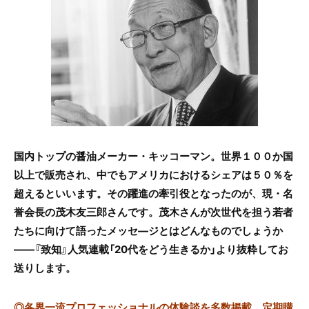
e
er
b
o
o
k
国内トップの醤油メーカー・キッコーマン。世界１００か国
以上で販売され、中でもアメリカにおけるシェアは５０％を
超えるといいます。その躍進の牽引役となったのが、現・名
誉会長の茂木友三郎さんです。茂木さんが次世代を担う若者
たちに向けて語ったメッセ―ジとはどんなものでしょうか
――『致知』人気連載「20代をどう生きるか」より抜粋してお
送りします。
◎
各界一流プロフェッショナルの体験談を多数掲載、定期購