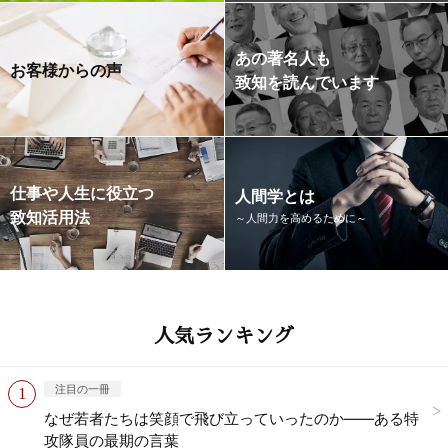
あの著名人も
お客様からの声
致知を読んでいます
仕事や人生に役立つ
人間学とは
致知活用法
～人間力を高めるために～
人気ランキング
注目の一冊
なぜ若者たちは笑顔で飛び立っていったのか——ある特
攻隊員の最期の言葉