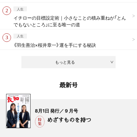
人生
イチローの目標設定術｜小さなことの積み重ねが「とん
でもないところ」に至る唯一の道
人生
《羽生善治×桜井章一》運を手にする秘訣
もっと見る
最新号
8月1日 発行／ 9 月号
めざすものを持つ