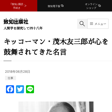
『致知』購読
オンライン
致知電子版
手続き
ショップ
メニュー
人間学を探究して四十八年
キッコーマン・茂木友三郎が心を
鼓舞されてきた名言
2018年06月28日
仕事
F
T
Li
a
w
n
c
itt
e