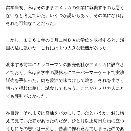
留学当初、私はそのままアメリカの企業に就職するのも悪く
ないなと考えていた。いくつか誘いもあり、その気になれば
それも可能なことだった。
しかし、１９６１年の６月にＭＢＡの学位を取得すると、帰
国の途に就いた。これには１つ大きな転機があった。
渡米する前年にキッコーマンの販売会社がアメリカに設立さ
れており、私は留学中の夏休みにスーパーマーケットで実演
販売を手伝った。肉を醤油で味つけして焼き、それを小さく
切って楊枝に刺し、試食してもらう。これがアメリカ人にと
ても評判がよかった。
私自身、それまでは醤油をバカにしていたというか、斜に構
えて見ていた節があったのだが、ひと月以上毎日店頭に立つ
うちにその思いは一変し、醤油に惚れ込んでしまったのであ