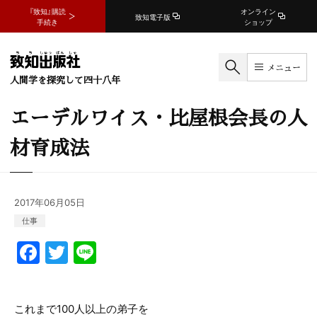
『致知』購読
オンライン
致知電子版
手続き
ショップ
メニュー
人間学を探究して四十八年
エーデルワイス・比屋根会長の人
材育成法
2017年06月05日
仕事
F
T
Li
a
w
n
c
itt
e
これまで100人以上の弟子を