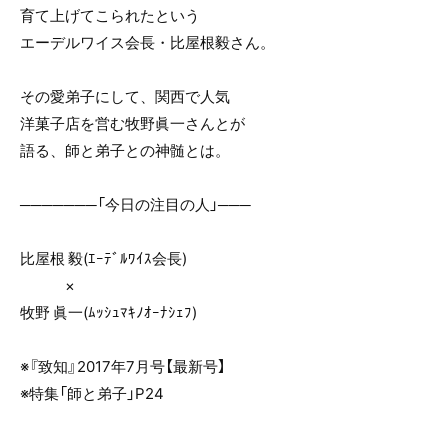
e
er
育て上げてこられたという
b
エーデルワイス会長・比屋根毅さん。
o
o
その愛弟子にして、関西で人気
k
洋菓子店を営む牧野眞一さんとが
語る、師と弟子との神髄とは。
───────「今日の注目の人」───
比屋根 毅(ｴｰﾃﾞﾙﾜｲｽ会長)
×
牧野 眞一(ﾑｯｼｭﾏｷﾉｵｰﾅｼｪﾌ)
※『致知』2017年7月号【最新号】
※特集「師と弟子」P24
───────────────────