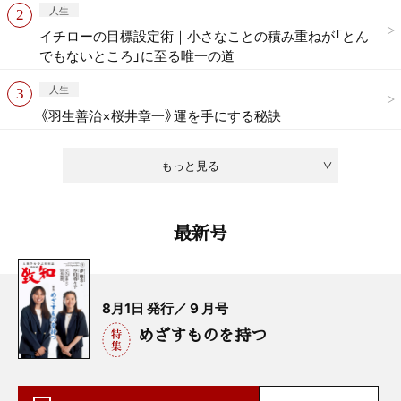
人生
イチローの目標設定術｜小さなことの積み重ねが「とん
でもないところ」に至る唯一の道
人生
《羽生善治×桜井章一》運を手にする秘訣
もっと見る
最新号
8月1日 発行／ 9 月号
めざすものを持つ