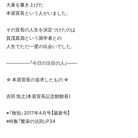
e
er
大著を書き上げた
b
本居宣長という人がいました。
o
o
その宣長の人生を決定づけたのは
k
賀茂真淵という国学者との
人生でただ一度の出会いでした。
───────「今日の注目の人」───
☆ 本居宣長の追求したもの ☆
吉田 悦之(本居宣長記念館館長)
※『致知』2017年4月号【最新号】
※特集「繁栄の法則」P34
───────────────────