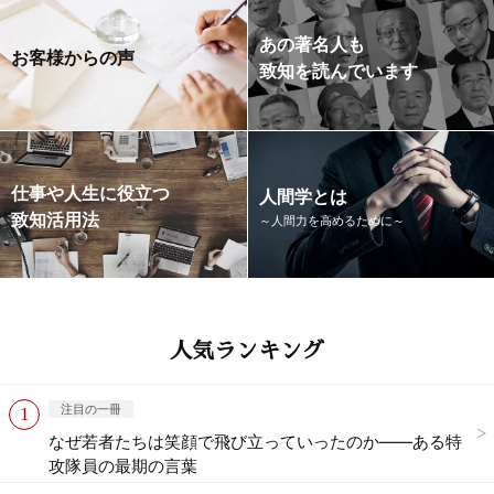
あの著名人も
お客様からの声
致知を読んでいます
仕事や人生に役立つ
人間学とは
致知活用法
～人間力を高めるために～
人気ランキング
注目の一冊
なぜ若者たちは笑顔で飛び立っていったのか——ある特
攻隊員の最期の言葉