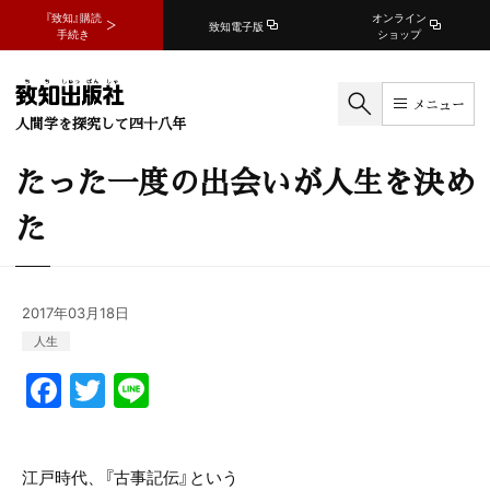
『致知』購読
オンライン
致知電子版
手続き
ショップ
メニュー
人間学を探究して四十八年
たった一度の出会いが人生を決め
た
2017年03月18日
人生
F
T
Li
a
w
n
c
itt
e
江戸時代、『古事記伝』という