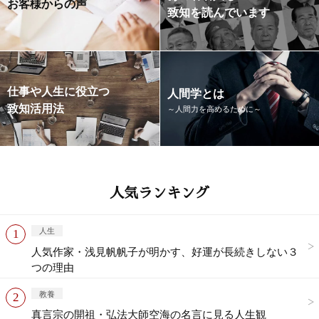
お客様からの声
致知を読んでいます
仕事や人生に役立つ
人間学とは
致知活用法
～人間力を高めるために～
人気ランキング
人生
人気作家・浅見帆帆子が明かす、好運が長続きしない３
つの理由
教養
真言宗の開祖・弘法大師空海の名言に見る人生観