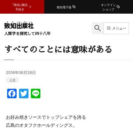
『致知』購読
オンライン
致知電子版
手続き
ショップ
メニュー
人間学を探究して四十八年
すべてのことには意味がある
2016年06月26日
人生
F
T
Li
a
w
n
c
itt
e
お好み焼きソースでトップシェアを誇る
e
er
広島のオタフクホールディングス。
b