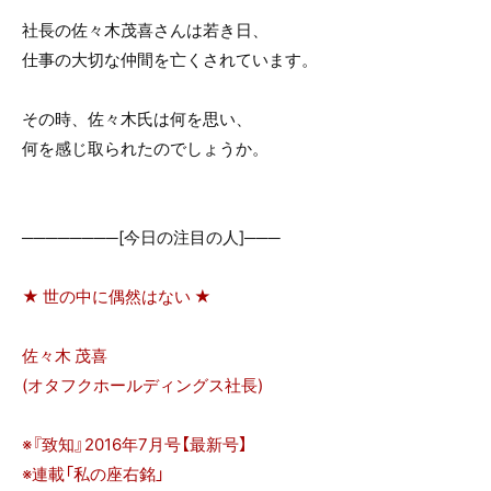
o
社長の佐々木茂喜さんは若き日、
o
仕事の大切な仲間を亡くされています。
k
その時、佐々木氏は何を思い、
何を感じ取られたのでしょうか。
────────[今日の注目の人]───
★ 世の中に偶然はない ★
佐々木 茂喜
(オタフクホールディングス社長)
※『致知』2016年7月号【最新号】
※連載「私の座右銘」