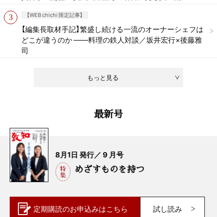
【WEB chichi 限定記事】
【編集長取材手記】繁盛し続ける一流のオーナーシェフは
どこが違うのか ——料理の鉄人対談／坂井宏行×後藤雅
司
もっと見る
最新号
8月1日 発行／ 9 月号
めざすものを持つ
定期購読の
お申込みはこちら
試し読み