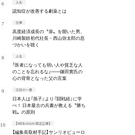
人生
認知症が改善する劇薬とは
仕事
高度経済成長の〝扉〟を開いた男。
川崎製鉄初代社長・西山弥太郎の息
づかいを聴く
人生
「医者になっても弱い人や貧乏な人
のことを忘れるな」——鎌田實氏の
心の背骨となった父の言葉
注目の一冊
日本人は『孫子』より『闘戦経』に学
べ！ 日本最古の兵書が教える〝勝ち
戦〟の原則
【WEB chichi 限定記事】
【編集長取材手記】サンリオピューロ