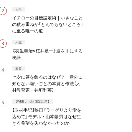
人生
イチローの目標設定術｜小さなこと
の積み重ねが「とんでもないところ」
に至る唯一の道
人生
《羽生善治×桜井章一》運を手にする
秘訣
教養
七夕に笹を飾るのはなぜ？ 意外に
知らない願いごとの本質と作法（人
材教育家・井垣利英）
【WEB chichi 限定記事】
【取材手記】映画『ラーゲリより愛を
込めて』モデル・山本幡男はなぜ生
きる希望を失わなかったのか