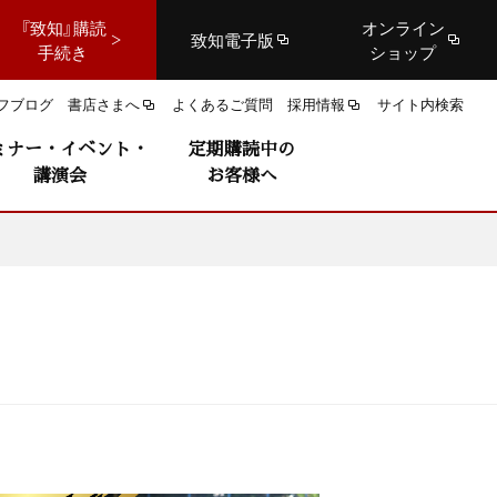
『致知』購読
オンライン
致知電子版
手続き
ショップ
フブログ
書店さまへ
よくあるご質問
採用情報
サイト内検索
ミナー・イベント・
定期購読中の
講演会
お客様へ