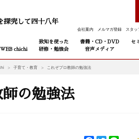
を探究して四十八年
会社案内
メルマガ登録
スタッ
致知を使った
書籍・CD・DVD
セ
WEB chichi
研修・勉強会
音声メディア
hi
子育て・教育
これぞプロ教師の勉強法
教師の勉強法