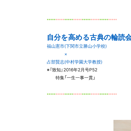
*
*
***
*****
*****
*****
*****
*****
*****
*****
自分を高める古典の輪読
福山憲市(下関市立勝山小学校)
×
占部賢志(中村学園大学教授)
※『致知』2016年2月号P52
特集「一生一事一貫」
*****
*****
*****
*****
*****
*****
*****
*****