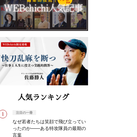
人気ランキング
注目の一冊
なぜ若者たちは笑顔で飛び立ってい
ったのか——ある特攻隊員の最期の
言葉