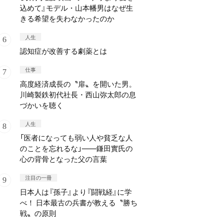
込めて』モデル・山本幡男はなぜ生
きる希望を失わなかったのか
人生
認知症が改善する劇薬とは
仕事
高度経済成長の〝扉〟を開いた男。
川崎製鉄初代社長・西山弥太郎の息
づかいを聴く
人生
「医者になっても弱い人や貧乏な人
のことを忘れるな」——鎌田實氏の
心の背骨となった父の言葉
注目の一冊
日本人は『孫子』より『闘戦経』に学
べ！ 日本最古の兵書が教える〝勝ち
戦〟の原則