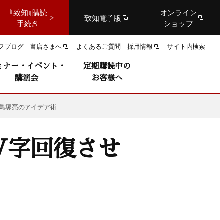
『致知』購読
オンライン
致知電子版
手続き
ショップ
フブログ
書店さまへ
よくあるご質問
採用情報
サイト内検索
ミナー・イベント・
定期購読中の
講演会
お客様へ
鳥塚亮のアイデア術
V字回復させ