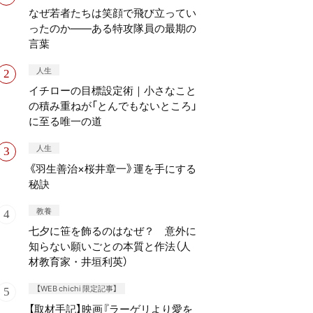
なぜ若者たちは笑顔で飛び立ってい
ったのか——ある特攻隊員の最期の
言葉
人生
イチローの目標設定術｜小さなこと
の積み重ねが「とんでもないところ」
に至る唯一の道
人生
《羽生善治×桜井章一》運を手にする
秘訣
教養
七夕に笹を飾るのはなぜ？ 意外に
知らない願いごとの本質と作法（人
材教育家・井垣利英）
【WEB chichi 限定記事】
【取材手記】映画『ラーゲリより愛を