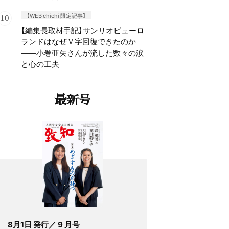
【WEB chichi 限定記事】
【編集長取材手記】サンリオピューロ
ランドはなぜＶ字回復できたのか
——小巻亜矢さんが流した数々の涙
と心の工夫
最新号
8月1日 発行／ 9 月号