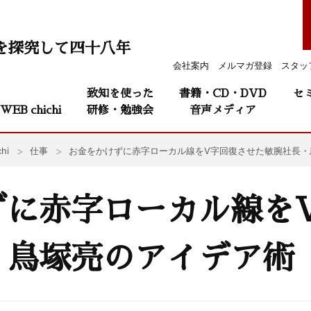
を探究して四十八年
会社案内
メルマガ登録
スタッ
致知を使った
書籍・CD・DVD
セ
WEB chichi
研修・勉強会
音声メディア
hi
仕事
お金をかけずに赤字ローカル線をV字回復させた敏腕社長・
ずに赤字ローカル線を
・鳥塚亮のアイデア術