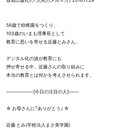
致知出版社の「人間力メルマガ」 2016.11.29
o
o
k
56歳で幼稚園をつくり、
103歳のいまも理事長として
教育に思いを寄せる近藤とみさん。
デジタル化の波が教育にも
押せ寄せる中、近藤さんの取り組みに
本当の教育とは何かを考えさせられます。
────────[今日の注目の人]───
☆ お母さんに「ありがとう」 ☆
近藤 とみ(学校法人まさ美学園)