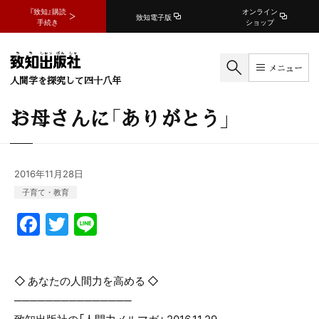
『致知』購読
オンライン
致知電子版
手続き
ショップ
メニュー
人間学を探究して四十八年
お母さんに「ありがとう」
2016年11月28日
子育て・教育
F
T
Li
a
w
n
c
itt
e
◇ あなたの人間力を高める ◇
e
er
───────────────
b