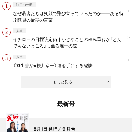
注目の一冊
なぜ若者たちは笑顔で飛び立っていったのか——ある特
攻隊員の最期の言葉
人生
イチローの目標設定術｜小さなことの積み重ねが「とん
でもないところ」に至る唯一の道
人生
《羽生善治×桜井章一》運を手にする秘訣
もっと見る
最新号
8月1日 発行／ 9 月号