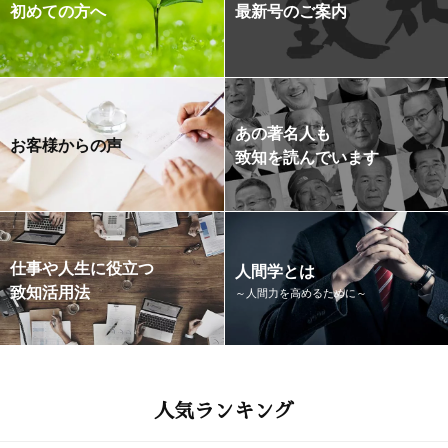
初めての方へ
最新号のご案内
あの著名人も
お客様からの声
致知を読んでいます
仕事や人生に役立つ
人間学とは
致知活用法
～人間力を高めるために～
人気ランキング