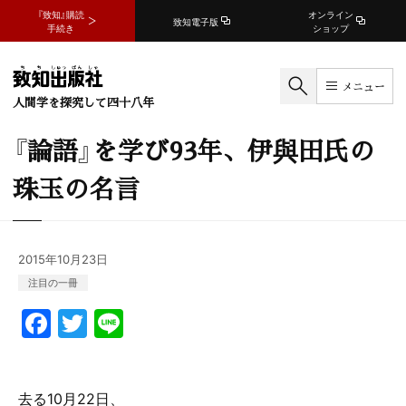
『致知』購読
オンライン
致知電子版
手続き
ショップ
メニュー
人間学を探究して四十八年
『論語』を学び93年、伊與田氏の
珠玉の名言
2015年10月23日
注目の一冊
F
T
Li
a
w
n
c
itt
e
去る10月22日、