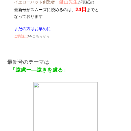
鍵山先生
イエローハット創業者
・
が表紙の
24日
最新号がスムーズに読めるのは、
までと
なっております
まだの方はお早めに
ご購読は
>>
こちらから
最新号のテーマは
「遠慮ー―遠きを慮る」