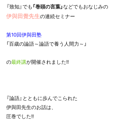
e
er
『致知』でも
「巻頭の言葉」
などでもおなじみの
b
伊與田覺先生
の連続セミナー
o
o
第10回伊與田塾
k
「百歳の論語～論語で養う人間力～」
の
最終講
が開催されました!!
『論語』とともに歩んでこられた
伊與田先生のお話は、
圧巻でした!!