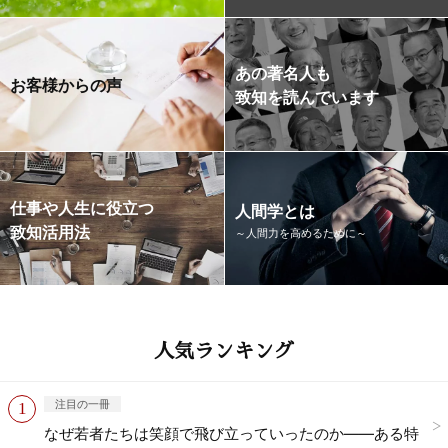
あの著名人も
お客様からの声
致知を読んでいます
仕事や人生に役立つ
人間学とは
致知活用法
～人間力を高めるために～
人気ランキング
注目の一冊
なぜ若者たちは笑顔で飛び立っていったのか——ある特