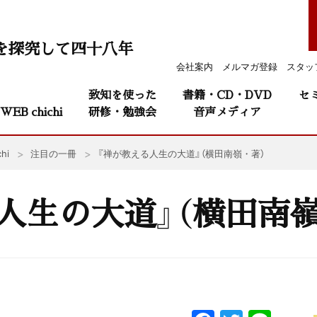
を探究して四十八年
会社案内
メルマガ登録
スタッ
致知を使った
書籍・CD・DVD
セ
WEB chichi
研修・勉強会
音声メディア
hi
注目の一冊
『禅が教える人生の大道』（横田南嶺・著）
人生の大道』（横田南嶺