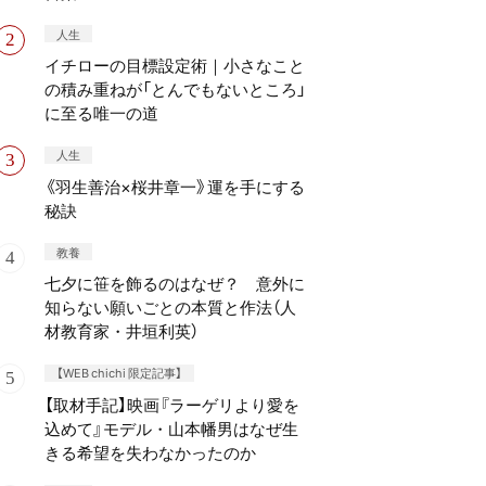
人生
イチローの目標設定術｜小さなこと
の積み重ねが「とんでもないところ」
に至る唯一の道
人生
《羽生善治×桜井章一》運を手にする
秘訣
教養
七夕に笹を飾るのはなぜ？ 意外に
知らない願いごとの本質と作法（人
材教育家・井垣利英）
【WEB chichi 限定記事】
【取材手記】映画『ラーゲリより愛を
込めて』モデル・山本幡男はなぜ生
きる希望を失わなかったのか