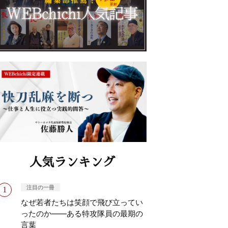
人気ランキング
注目の一冊
なぜ若者たちは笑顔で飛び立ってい
ったのか——ある特攻隊員の最期の
言葉