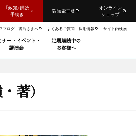
『致知』購読
オンライン
致知電子版
手続き
ショップ
フブログ
書店さまへ
よくあるご質問
採用情報
サイト内検索
ミナー・イベント・
定期購読中の
講演会
お客様へ
・著）