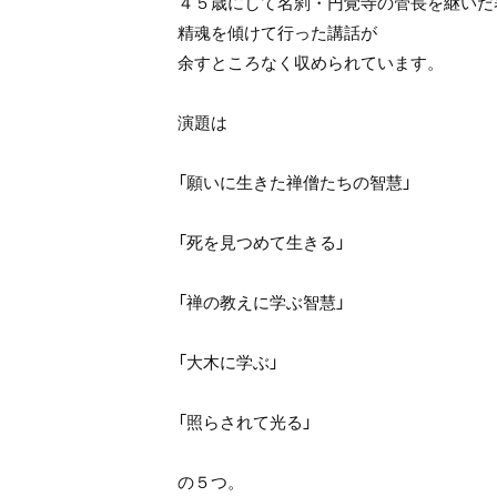
４５歳にして名刹・円覚寺の管長を継いだ
精魂を傾けて行った講話が
余すところなく収められています。
演題は
「願いに生きた禅僧たちの智慧」
「死を見つめて生きる」
「禅の教えに学ぶ智慧」
「大木に学ぶ」
「照らされて光る」
の５つ。