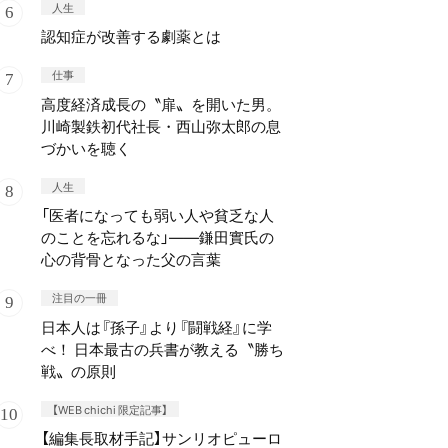
人生
認知症が改善する劇薬とは
仕事
高度経済成長の〝扉〟を開いた男。
川崎製鉄初代社長・西山弥太郎の息
づかいを聴く
人生
「医者になっても弱い人や貧乏な人
のことを忘れるな」——鎌田實氏の
心の背骨となった父の言葉
注目の一冊
日本人は『孫子』より『闘戦経』に学
べ！ 日本最古の兵書が教える〝勝ち
戦〟の原則
【WEB chichi 限定記事】
【編集長取材手記】サンリオピューロ