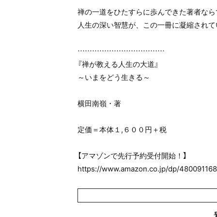
禅の一道をひたすらに歩んできた著者なら
人生の深い智慧が、この一冊に凝縮されて
………………………………
『禅が教える人生の大道』
～いまをどう生きる～
横田南嶺・著
定価＝本体１,６００円＋税
【アマゾンで先行予約受付開始！】
https://www.amazon.co.jp/dp/480091168