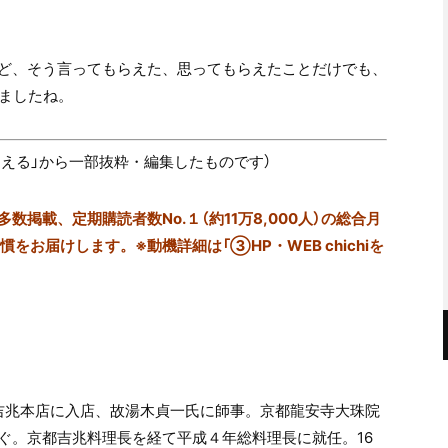
ど、そう言ってもらえた、思ってもらえたことだけでも、
いましたね。
関を越える」から一部抜粋・編集したものです
）
掲載、定期購読者数No.１（約11万8,000人）の総合月
をお届けします。※動機詳細は「③HP・WEB chichiを
橋吉兆本店に入店、故湯木貞一氏に師事。京都龍安寺大珠院
ぐ。京都吉兆料理長を経て平成４年総料理長に就任。16