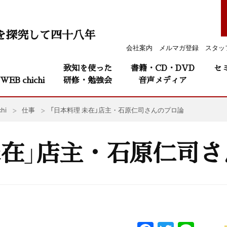
を探究して四十八年
会社案内
メルマガ登録
スタッ
致知を使った
書籍・CD・DVD
セ
WEB chichi
研修・勉強会
音声メディア
hi
仕事
「日本料理 未在」店主・石原仁司さんのプロ論
未在」店主・石原仁司