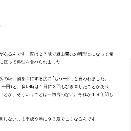
え
があるんです。僕は２７歳で嵐山𠮷兆の料理長になって間
に座って料理を食べられました。
椀の吸い物を口にする度に「もう一回」と言われました。
う一回」と。多い時は１日に３回もひき直したことがあり
いとか、そういうことは一切言わない。それが１８年間も
明しないまま平成９年に９６歳で亡くなるんです。