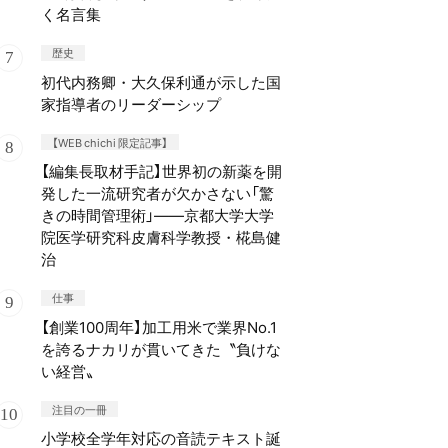
く名言集
歴史
初代内務卿・大久保利通が示した国
家指導者のリーダーシップ
【WEB chichi 限定記事】
【編集長取材手記】世界初の新薬を開
発した一流研究者が欠かさない「驚
きの時間管理術」——京都大学大学
院医学研究科皮膚科学教授・椛島健
治
仕事
【創業100周年】加工用米で業界No.1
を誇るナカリが貫いてきた〝負けな
い経営〟
注目の一冊
小学校全学年対応の音読テキスト誕