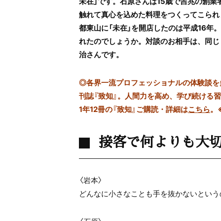
未在」です。石原さんは15歳で吉兆の創
触れて真心を込めた料理をつくってこられ
都東山に「未在」を開店したのは平成16
れたのでしょうか。対談のお相手は、同じく
治さんです。
◎
各界一流プロフェッショナルの体験談を多数
刊誌『致知』。人間力を高め、学び続ける
1年12冊の『致知』ご購読・詳細は
こちら
。
接客で何よりも大
〈岩本〉
どんなに小さなことも手を抜かないという