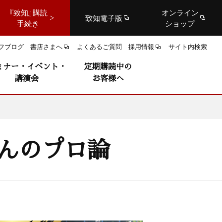
『致知』購読
オンライン
致知電子版
手続き
ショップ
フブログ
書店さまへ
よくあるご質問
採用情報
サイト内検索
ミナー・イベント・
定期購読中の
講演会
お客様へ
さんのプロ論