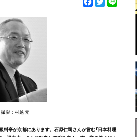
F
T
Li
a
w
n
c
itt
e
e
er
b
o
o
k
撮影：村越 元
級料亭が京都にあります。石原仁司さんが営む「日本料理