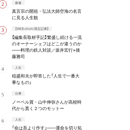
教養
真言宗の開祖・弘法大師空海の名言
に見る人生観
【WEB chichi 限定記事】
【編集長取材手記】繁盛し続ける一流
のオーナーシェフはどこが違うのか
——料理の鉄人対談／坂井宏行×後
藤雅司
人生
稲盛和夫が即答した「人生で一番大
事なもの」
仕事
ノーベル賞・山中伸弥さんが高校時
代から貫く２つのモットー
人生
「命は吾より作す」——運命を切り拓