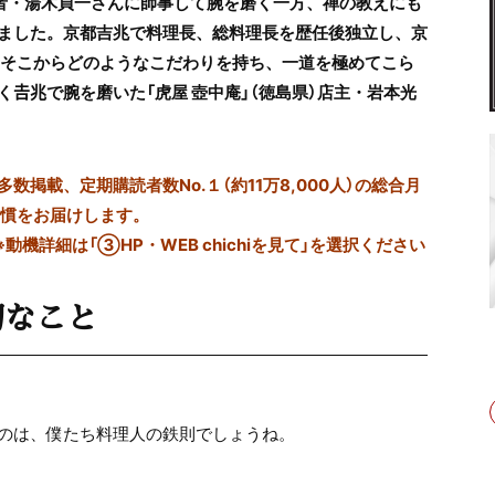
業者・湯木貞一さんに師事して腕を磨く一方、禅の教えにも
ました。京都吉兆で料理長、総料理長を歴任後独立し、京
年。そこからどのようなこだわりを持ち、一道を極めてこら
𠮷兆で腕を磨いた「虎屋 壺中庵」（徳島県）店主・岩本光
掲載、定期購読者数No.１（約11万8,000人）の総合月
習慣をお届けします。
※動機詳細は「③HP・WEB chichiを見て」を選択ください
切なこと
のは、僕たち料理人の鉄則でしょうね。