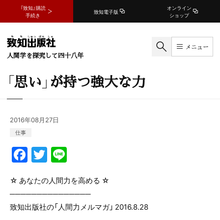
『致知』購読
オンライン
致知電子版
手続き
ショップ
メニュー
人間学を探究して四十八年
「思い」が持つ強大な力
2016年08月27日
仕事
F
T
Li
a
w
n
c
itt
e
☆ あなたの人間力を高める ☆
───────────────
e
er
致知出版社の「人間力メルマガ」 2016.8.28
b