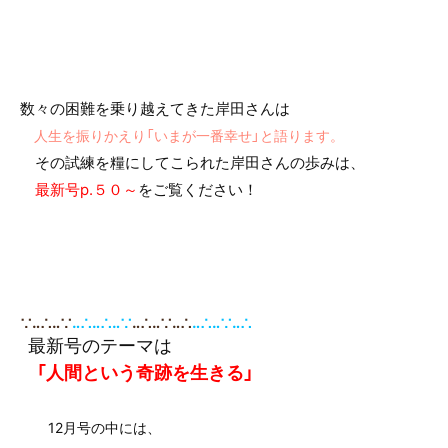
数々の困難を乗り越えてきた
岸田さんは
人生を振りかえり「いまが一番幸せ」と語ります。
その試練を糧にしてこられた岸田さんの歩みは、
最新号p.５０～
をご覧ください！
∵‥∴‥∵
‥∴‥∴‥∵
‥
∴‥∵‥∴
‥∴‥∵‥∴
最新号のテーマは
「人間という奇跡を生きる」
12月号の中には、