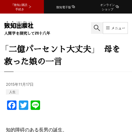
『致知』購読
オンライン
致知電子版
手続き
ショップ
メニュー
人間学を探究して四十八年
「二億パーセント大丈夫」 母を
救った娘の一言
2015年11月17日
人生
F
T
Li
a
w
n
c
itt
e
知的障碍のある長男の誕生、