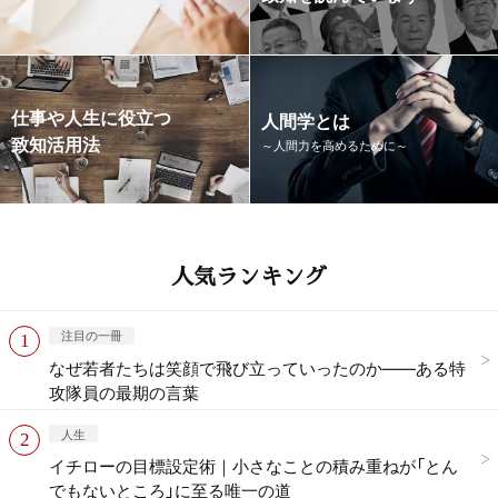
仕事や人生に役立つ
人間学とは
致知活用法
～人間力を高めるために～
人気ランキング
注目の一冊
なぜ若者たちは笑顔で飛び立っていったのか——ある特
攻隊員の最期の言葉
人生
イチローの目標設定術｜小さなことの積み重ねが「とん
でもないところ」に至る唯一の道