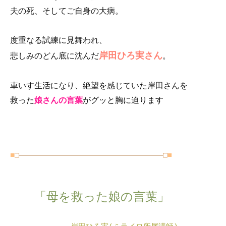
e
er
夫の死、そしてご自身の大病。
b
o
度重なる試練に見舞われ、
o
岸田ひろ実さん
悲しみのどん底に沈んだ
。
k
車いす生活になり、絶望を感じていた岸田さんを
救った
娘さんの言葉
がグッと胸に迫ります
■
□
―――――――――――――――――――
□
■
　　「母を救った娘の言葉」