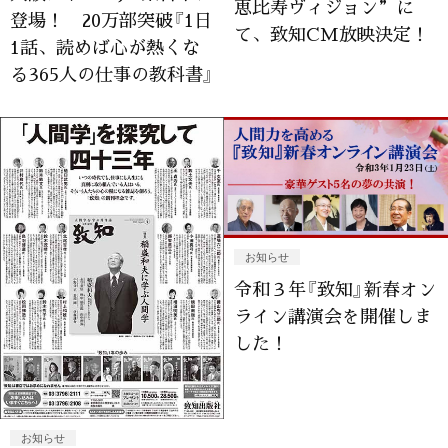
恵比寿ヴィジョン”に
登場！ 20万部突破『1日
て、致知CM放映決定！
1話、読めば心が熱くな
る365人の仕事の教科書』
お知らせ
令和３年『致知』新春オン
ライン講演会を開催しま
した！
お知らせ