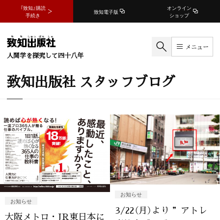
『致知』購読
オンライン
致知電子版
手続き
ショップ
メニュー
人間学を探究して四十八年
致知出版社 スタッフブログ
お知らせ
お知らせ
3/22（月）より ”アトレ
大阪メトロ・JR東日本に