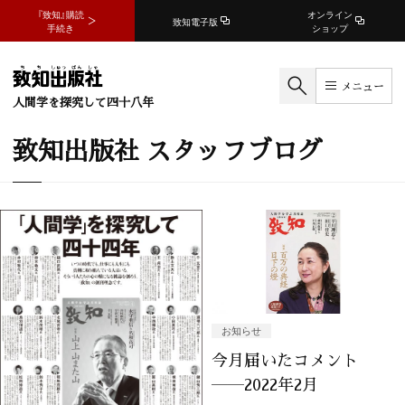
『致知』購読
オンライン
致知電子版
手続き
ショップ
メニュー
人間学を探究して四十八年
致知出版社 スタッフブログ
お知らせ
今月届いたコメント
――2022年2月