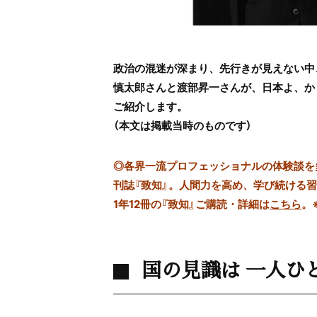
政治の混迷が深まり、先行きが見えない中
慎太郎さんと渡部昇一さんが、日本よ、かく
ご紹介します。
（本文は掲載当時のものです）
◎
各界一流プロフェッショナルの体験談を多数
刊誌『致知』。人間力を高め、学び続ける
1年12冊の『致知』ご購読・詳細は
こちら
。
国の見識は 一人ひ