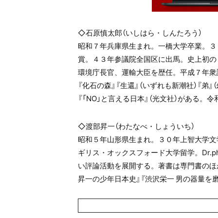
◇石原慎太郎（いしはら・しんたろう）
昭和７年兵庫県生まれ。一橋大学卒業。３
賞。４３年参議院全国区に出馬。史上初の
環境庁長官、運輸大臣を歴任。平成７年衆
『化石の森』『生還』（いずれも新潮社）『弟』
『「NO」と言える日本』（光文社）がある。
◇渡部昇一（わたなべ・しょういち）
昭和５年山形県生まれ。３０年上智大学文
ギリス・オックスフォード大学留学。Dr.phil
い評論活動を展開する。著書は専門書のほ
昇一の少年日本史』『渋沢栄一 男の器量を