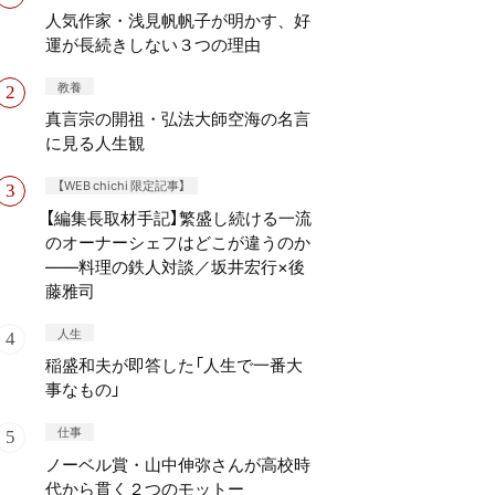
人気作家・浅見帆帆子が明かす、好
運が長続きしない３つの理由
教養
真言宗の開祖・弘法大師空海の名言
に見る人生観
【WEB chichi 限定記事】
【編集長取材手記】繁盛し続ける一流
のオーナーシェフはどこが違うのか
——料理の鉄人対談／坂井宏行×後
藤雅司
人生
稲盛和夫が即答した「人生で一番大
事なもの」
仕事
ノーベル賞・山中伸弥さんが高校時
代から貫く２つのモットー