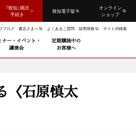
『致知』購読
オンライン
致知電子版
手続き
ショップ
フブログ
書店さまへ
よくあるご質問
採用情報
サイト内検索
ミナー・イベント・
定期購読中の
講演会
お客様へ
〉
る〈石原慎太