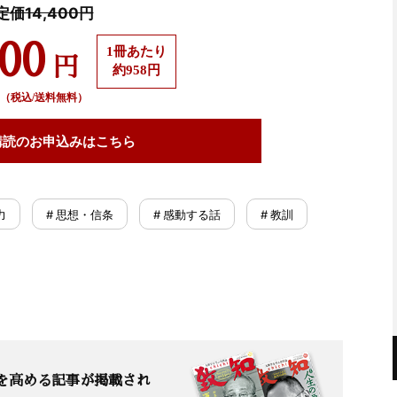
定価14,400円
500
1冊あたり
円
約958円
（税込/送料無料）
購読の
お申込みはこちら
力
# 思想・信条
# 感動する話
# 教訓
を高める記事が掲載され