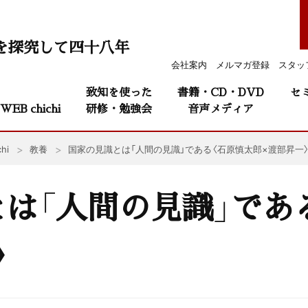
を探究して四十八年
会社案内
メルマガ登録
スタッ
致知を使った
書籍・CD・DVD
セ
WEB chichi
研修・勉強会
音声メディア
hi
教養
国家の見識とは「人間の見識」である〈石原慎太郎×渡部昇一
は「人間の見識」であ
〉