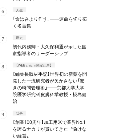
人生
「命は吾より作す」——運命を切り拓
く名言集
歴史
初代内務卿・大久保利通が示した国
家指導者のリーダーシップ
【WEB chichi 限定記事】
【編集長取材手記】世界初の新薬を開
発した一流研究者が欠かさない「驚
きの時間管理術」——京都大学大学
院医学研究科皮膚科学教授・椛島健
治
仕事
【創業100周年】加工用米で業界No.1
を誇るナカリが貫いてきた〝負けな
い経営〟