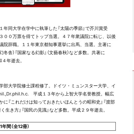
１年同大学在学中に執筆した『太陽の季節』で芥川賞受
３００万票を得てトップ当選。４７年衆議院に転じ、以後
議院辞職。１１年東京都知事選挙に出馬、当選。主著に
（幻冬舎）『国家なる幻影』（文藝春秋）など多数。共著に
令和４年逝去。
学部大学院修士課程修了。ドイツ・ミュンスター大学、イ
.,Dr.phil.h.c. 平成１３年から上智大学名誉教授。幅広
かに『これだけは知っておきたいほんとうの昭和史』『渡部
磨く生き方』『国民の見識』など多数。平成２９年逝去。
1年間（全12冊）