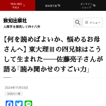
『致知』購読
オンライン
致知電子版
手続き
ショップ
メニュー
人間学を探究して四十八年
【何を読めばよいか、悩めるお母
さんへ】 東大理Ⅲの四兄妹はこう
して生まれた――佐藤亮子さんが
語る「読み聞かせのすごい力」
2024年11月03日
注目の一冊
F
T
Li