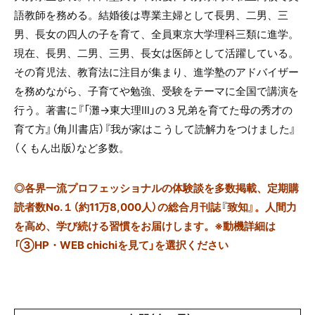
語教師を務める。結婚後は専業主婦として長男、二男、三
男、長女の四人の子を育て、全員東京大学理科三類に進学。
現在、長男、二男、三男、長女は医師として活躍している。
その育児法、教育法に注目が集まり、進学塾のアドバイザー
を務めながら、子育てや勉強、受験をテーマに全国で講演を
行う。著書に『「灘→東大理Ⅲ」の３兄弟を育てた母の秀才の
育て方』（角川書店）『我が家はこうして読解力をつけました』
（くもん出版）など多数。
◎
各界一流プロフェッショナルの体験談を多数掲載、定期購
読者数No.１（約11万8,000人）の総合月刊誌『致知』。人間力
を高め、学び続ける習慣をお届けします。※動機詳細は
「③HP・WEB chichiを見て」を選択ください