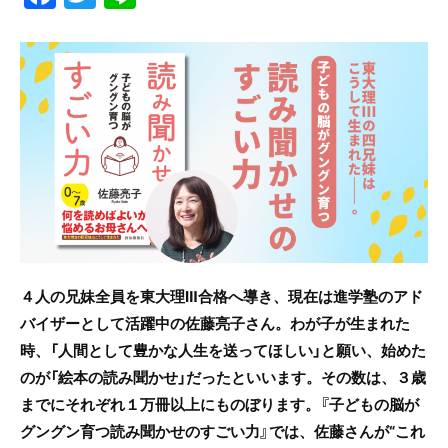
a
w
n
c
itt
e
e
er
b
o
o
k
４人の兄妹全員を東大理Ⅲ合格へ導き、現在は進学塾のアド
バイザーとして活躍中の佐藤亮子さん。わが子が生まれた
時、「人間として豊かな人生を送ってほしい」と願い、始めた
のが「絵本の読み聞かせ」だったといいます。その数は、３歳
までにそれぞれ１万冊以上にものぼります。『子どもの脳が
グングン育つ読み聞かせのすごい力』では、佐藤さんが“これ