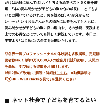
だけは絶対に読んでほしい”と考える絵本ベスト５０冊を厳
選。「本の読み聞かせが子どもの脳や心の成長に とてもよ
いとは聞いているけれど、何を読めばいいか分からな
い……」というお母さんたちの悩みに回答を示すとともに、
読み聞かせが子どもの脳に良い理由や、その効能、実践する
上での心得などについても詳しく解説しています。本日は、
本書より「はじめに」の全文を公開いたします。
◎
各界一流プロフェッショナルの体験談を多数掲載、定期購
読者数No.１（約11万8,000人）の総合月刊誌『致知』。人間力
を高め、学び続ける習慣をお届けします。
1年12冊の『致知』ご購読・詳細は
こちら
。
※動機詳細は
「③HP・WEB chichiを見て」を選択ください
ネット社会で子どもを育てるとい