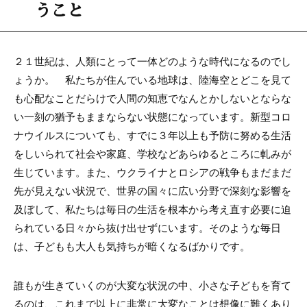
うこと
２１世紀は、人類にとって一体どのような時代になるのでし
ょうか。 私たちが住んでいる地球は、陸海空とどこを見て
も心配なことだらけで人間の知恵でなんとかしないとならな
い一刻の猶予もままならない状態になっています。新型コロ
ナウイルスについても、すでに３年以上も予防に努める生活
をしいられて社会や家庭、学校などあらゆるところに軋みが
生じています。また、ウクライナとロシアの戦争もまだまだ
先が見えない状況で、世界の国々に広い分野で深刻な影響を
及ぼして、私たちは毎日の生活を根本から考え直す必要に迫
られている日々から抜け出せずにいます。そのような毎日
は、子どもも大人も気持ちが暗くなるばかりです。
誰もが生きていくのが大変な状況の中、小さな子どもを育て
るのは、これまで以上に非常に大変なことは想像に難くあり