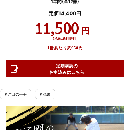
1年間（全12冊）
定価14,400円
11,500
円
（税込/送料無料）
1冊あたり
約958円
定期購読の
お申込みはこちら
# 注目の一冊
# 読書