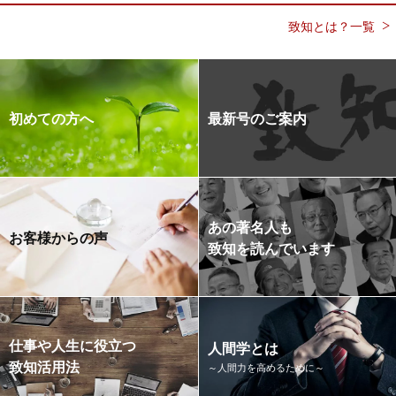
致知とは？一覧
初めての方へ
最新号のご案内
あの著名人も
お客様からの声
致知を読んでいます
仕事や人生に役立つ
人間学とは
致知活用法
～人間力を高めるために～