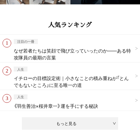
人気ランキング
注目の一冊
なぜ若者たちは笑顔で飛び立っていったのか——ある特
攻隊員の最期の言葉
人生
イチローの目標設定術｜小さなことの積み重ねが「とん
でもないところ」に至る唯一の道
人生
《羽生善治×桜井章一》運を手にする秘訣
もっと見る