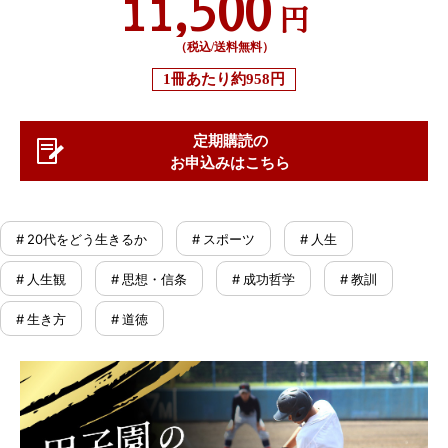
11,500
円
（税込/送料無料）
1冊あたり
約958円
定期購読の
お申込みはこちら
# 20代をどう生きるか
# スポーツ
# 人生
# 人生観
# 思想・信条
# 成功哲学
# 教訓
# 生き方
# 道徳