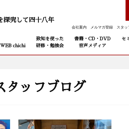
を探究して四十八年
会社案内
メルマガ登録
スタッ
致知を使った
書籍・CD・DVD
セ
WEB chichi
研修・勉強会
音声メディア
スタッフブログ