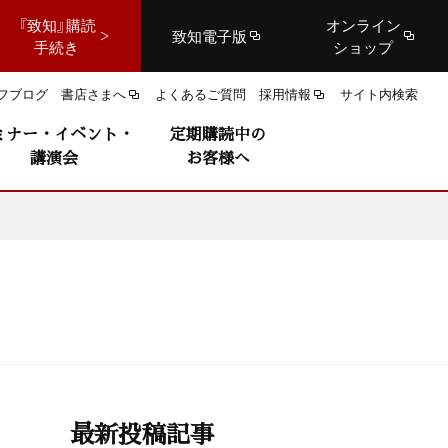
『致知』購読
オンライン
致知電子版
手続き
ショップ
フブログ
書店さまへ
よくあるご質問
採用情報
サイト内検索
ミナー・イベント・
定期購読中の
講演会
お客様へ
最新投稿記事