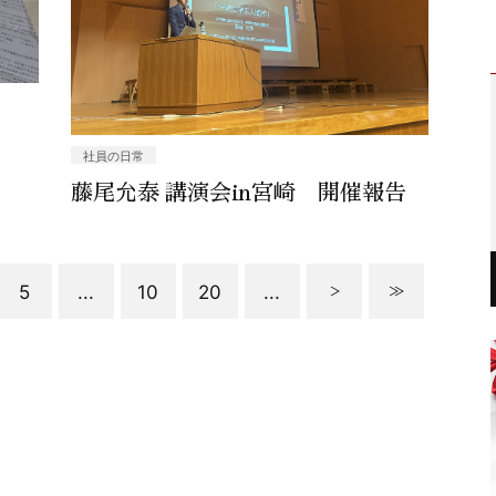
社員の日常
藤尾允泰 講演会in宮崎 開催報告
5
...
10
20
...