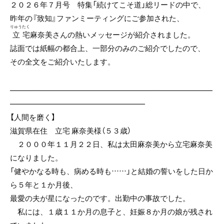
e
er
２０２６年７月号 特集「続けてこそ道」総リードの中で、
b
昨年の『致知』ファンミーティングにご参加された、
りゅう
たく
o
立
宅
麻奈美さんの熱いメッセージが紹介されました。
o
誌面では紙幅の都合上、一部分のみのご紹介でしたので、
その全文をご紹介いたします。
k
———————————————————————————
——————————————————
【人間を磨く】
滋賀県在住 立宅 麻奈美様（５３歳）
２０００年１１月２２日、私は太田麻奈美から
立宅
麻奈美
になりました。
「健やかなる時も、病める時も……」と結婚の誓いをした日か
ら５年と１か月後、
最愛の夫が星になったのです。出勤中の事故でした。
私には、１歳１１か月の息子と、妊娠８か月の娘が残され