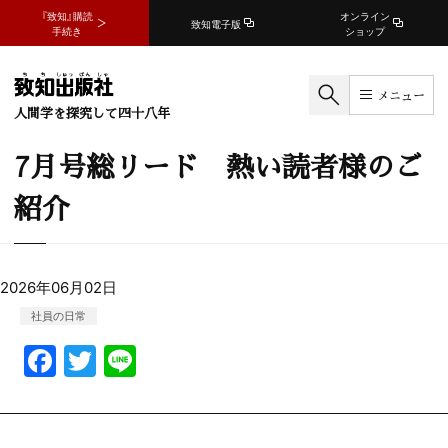
『致知』購読
オンライン
致知電子版
手続き
ショップ
メニュー
人間学を探究して四十八年
7月号総リード 熱い読者様のご
紹介
2026年06月02日
社員の日常
F
T
Li
a
w
n
c
itt
e