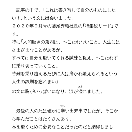
記事の中で、「これは書き写して自分のものにした
い！」という文に出会いました。
２０２０年９月号の藤尾秀昭社長の「特集総リード」で
す。
特に「人間磨きの第四は、へこたれないこと。人生には
さまざまなことがあるが、
すべては自分を磨いてくれる試練と捉え、へこたれず
に乗り切っていくこと。
苦難を乗り越えるたびに人は磨かれ鍛えられるという
人生の鉄則を忘れまい」
あふ
の文に胸がいっぱいになり、涙が
溢
れました。
つら
最愛の人の死は確かに
辛
い出来事でしたが、そこか
ら学んだことはたくさんあり、
私を磨くために必要なことだったのだと納得しまし