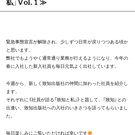
e
er
私」Vol.１≫
b
o
o
k
緊急事態宣言が解除され、少しずつ日常が戻りつつある頃か
と思います。
弊社でもようやく通常通り業務が行えるようになり、今年の
春に入社した新入社員も毎日元気よく出社しています。
今週から、新しく致知出版社の仲間に加わった社員を紹介し
ます。
それぞれに《社員が語る「致知と私」》と題して、『致知』との
出逢い、致知出版社への入社のいきさつを語ってもらいまし
た。
毎日楽しみにご覧いただければ幸いです