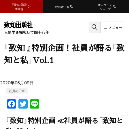
『致知』購読
オンライン
致知電子版
手続き
ショップ
メニュー
人間学を探究して四十八年
『致知 』特別企画！社員が語る「致
知と私」Vol.1
2020年06月09日
社員の日常
F
T
Li
a
w
n
『致知』特別企画 ≪社員が語る「致知と
c
itt
e