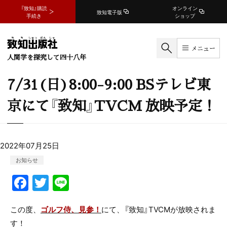
『致知』購読
オンライン
致知電子版
手続き
ショップ
メニュー
人間学を探究して四十八年
7/31(日)8:00-9:00 BSテレビ東
京にて『致知』TVCM 放映予定！
2022年07月25日
お知らせ
F
T
Li
a
w
n
c
itt
e
この度、
ゴルフ侍、見参！
にて、『致知』TVCMが放映されま
す！