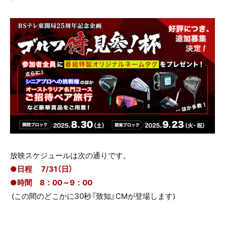
e
er
b
o
o
k
放映スケジュールは次の通りです。
●日程 7/31（日）
●時間 8：00～9：00
(この間のどこかに30秒『致知』CMが登場します)