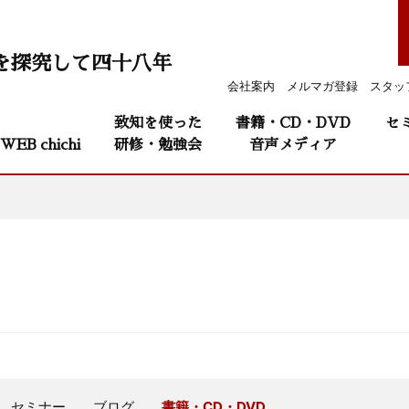
を探究して四十八年
会社案内
メルマガ登録
スタッ
致知を使った
書籍・CD・DVD
セ
WEB chichi
研修・勉強会
音声メディア
セミナー
ブログ
書籍・CD・DVD