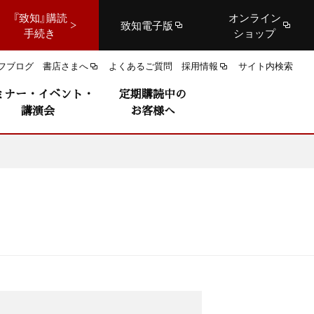
『致知』購読
オンライン
致知電子版
手続き
ショップ
フブログ
書店さまへ
よくあるご質問
採用情報
サイト内検索
ミナー・イベント・
定期購読中の
講演会
お客様へ