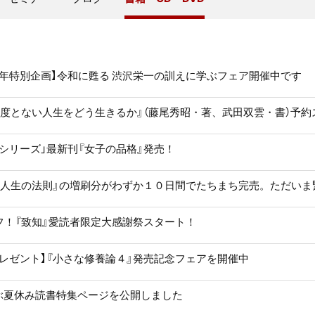
０年特別企画】令和に甦る 渋沢栄一の訓えに学ぶフェア開催中です
二度とない人生をどう生きるか』（藤尾秀昭・著、武田双雲・書）予
シリーズ」最新刊『女子の品格』発売！
】『人生の法則』の増刷分がわずか１０日間でたちまち完売。ただい
フ！『致知』愛読者限定大感謝祭スタート！
レゼント】『小さな修養論４』発売記念フェアを開催中
ぶ夏休み読書特集ページを公開しました